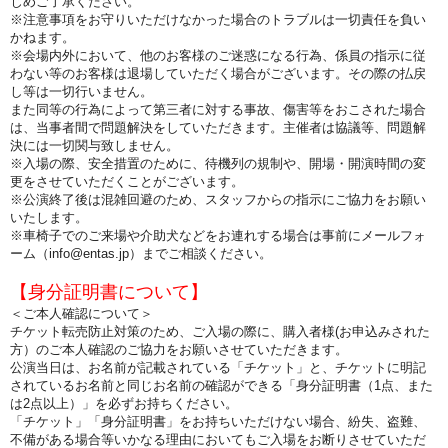
じめご了承ください
。
※注意事項をお守りいただけなかった場合のトラブルは一切責任を負い
かねます。
※会場内外において、他のお客様のご迷惑になる行為、係員の指示に従
わない等のお客様は退場していただく場合がございます。その際の払戻
し等は一切行いません。
また同等の行為によって第三者に対する事故、傷害等をおこされた場合
は、当事者間で問題解決をしていただきます。主催者は協議等、問題解
決には一切関与致しません。
※入場の際、安全措置のために、待機列の規制や、開場・開演時間の変
更をさせていただくことがございます。
※公演終了後は混雑回避のため、スタッフからの指示にご協力をお願い
いたします。
※車椅子でのご来場や介助犬などをお連れする場合は事前にメールフォ
ーム（info@entas.jp）までご相談ください。
【身分証明書について】
＜ご本人確認について＞
チケット転売防止対策のため、ご入場の際に、購入者様(お申込みされた
方）のご本人確認のご協力をお願いさせていただきます。
公演当日は、お名前が記載されている「チケット」と、チケットに明記
されているお名前と同じお名前の確認ができる「身分証明書（1点、また
は2点以上）」を必ずお持ちください。
「チケット」「身分証明書」をお持ちいただけない場合、紛失、盗難、
不備がある場合等いかなる理由においてもご入場をお断りさせていただ