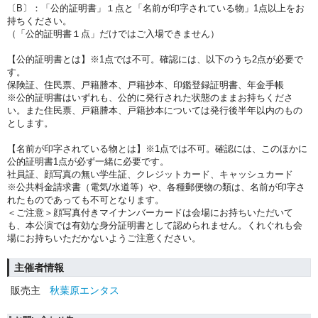
〔B〕：「公的証明書」１点と「名前が印字されている物」1点以上をお
持ちください。
（「公的証明書１点」だけではご入場できません）
【公的証明書とは】※1点では不可。確認には、以下のうち2点が必要で
す。
保険証、住民票、戸籍謄本、戸籍抄本、印鑑登録証明書、年金手帳
※公的証明書はいずれも、公的に発行された状態のままお持ちくださ
い。また住民票、戸籍謄本、戸籍抄本については発行後半年以内のもの
とします。
【名前が印字されている物とは】※1点では不可。確認には、このほかに
公的証明書1点が必ず一緒に必要です。
社員証、顔写真の無い学生証、クレジットカード、キャッシュカード
※公共料金請求書（電気/水道等）や、各種郵便物の類は、名前が印字さ
れたものであっても不可となります。
＜ご注意＞顔写真付きマイナンバーカードは会場にお持ちいただいて
も、本公演では有効な身分証明書として認められません。くれぐれも会
場にお持ちいただかないようご注意ください。
主催者情報
販売主
秋葉原エンタス