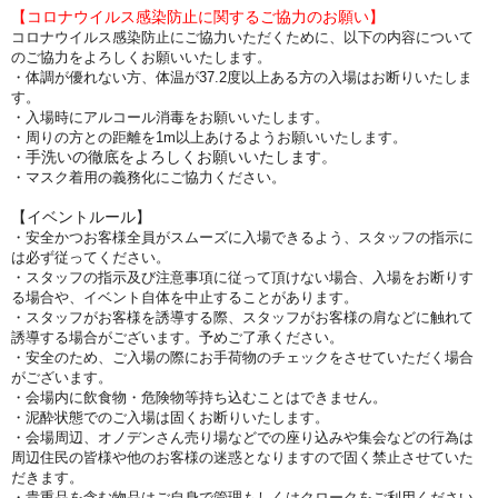
【コロナウイルス感染防止に関するご協力のお願い】
コロナウイルス感染防止にご協力いただくために、以下の内容について
のご協力をよろしくお願いいたします。
・体調が優れない方、体温が37.2度以上ある方
の入場はお断りいたしま
す。
・入場時に
アルコール消毒をお願いいたします。
・周りの方との距離を1m以上あけるようお願いいたします。
手洗いの徹底をよろしくお願いいたします。
・
・マスク着用の義務化にご協力ください。
【イベントルール】
・安全かつお客様全員がスムーズに入場できるよう、スタッフの指示に
は必ず従ってください。
・スタッフの指示及び注意事項に従って頂けない場合、入場をお断りす
る場合や、イベント自体を中止することがあります。
・スタッフがお客様を誘導する際、スタッフがお客様の肩などに触れて
誘導する場合がございます。予めご了承ください。
・安全のため、ご入場の際にお手荷物のチェックをさせていただく場合
がございます。
・会場内に飲食物・危険物等持ち込むことはできません。
・泥酔状態でのご入場は固くお断りいたします。
・会場周辺、オノデンさん売り場などでの座り込みや集会などの行為は
周辺住民の皆様や他のお客様の迷惑となりますので固く禁止させていた
だきます。
・貴重品を含む物品はご自身で管理もしくはクロークをご利用ください