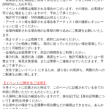
(500円出し入れ不可)。
・イベントの模様は撮影される場合がございます。その場合、お客様が
写り込む場合もございますので、予めご了承ください。
・無許可での撮影・SNS掲載はお控えください。
・アーティスト様を撮影される場合各アーティスト様の撮影レギュレー
ションに従ってください。
・会場内撮影される場合他のお客様の映り込みにご配慮をお願いいたし
ます。
・高まりダッシュは危険です。絶対におやめください。
・スタッフが危険と判断し、指示に従っていただけない場合退場してい
ただく可能性がございます。
・会場内は全面禁煙です。所定の喫煙所をご利用ください。
・暴力行為、迷惑行為（泥酔、過度なナンパ、無許可撮影など）は一切
禁止です。発見次第退場、または警察へご連絡させていただきます。予
めご了承下さい。
・安全で楽しいイベント にするため、譲り合いの気持ち、周囲の方への
ご配慮をお願い致します。
【イベントに関するご注意】
※本イベントに応募された時点で、このページに記載されている全ての
内容に同意いただいたものといたします。
※入場時に身分証の確認を行いますので、身分証(下記【身分証明書につ
いて】参照)を持参ください。
※公演中止の場合でも交通費や宿泊費などの補償はできません。あらか