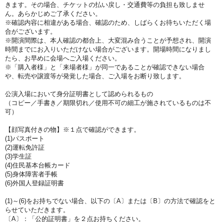
きます。その場合、チケットの払い戻し・交通費等の負担も致しませ
ん。あらかじめご了承ください。
※確認内容に相違がある場合、確認のため、しばらくお待ちいただく場
合がございます。
※開演間際は、本人確認の都合上、大変混み合うことが予想され、開演
時間までにお入りいただけない場合がございます。開場時間になりまし
たら、お早めに会場へご入場ください。
※「購入者様」と「来場者様」が同一であることが確認できない場合
や、転売や譲渡等が発覚した場合、ご入場をお断り致します。
公演入場において身分証明書として認められるもの
（コピー／手書き／期限切れ／使用不可の細工が施されているものは不
可）
【顔写真付きの物】※１点で確認ができます。
(1)パスポート
(2)運転免許証
(3)学生証
(4)住民基本台帳カード
(5)身体障害者手帳
(6)外国人登録証明書
(1)～(6)をお持ちでない場合、以下の〔A〕または〔B〕の方法で確認をと
らせていただきます。
〔A〕：「公的証明書」を２点お持ちください。