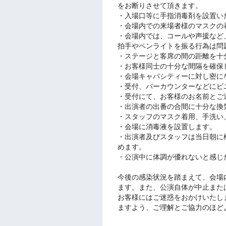
をお断りさせて頂きます。
・入場口等に手指消毒剤を設置い
・会場内での来場者様のマスクの
・会場内では、コールや声援など
拍手やペンライトを振る行為は問
・ステージと客席の間の距離を十
・お客様同士の十分な間隔を確保
・会場キャパシティーに対し密に
・受付、バーカウンターなどにビ
・受付にて、お客様のお名前とご
・出演者の出番の合間に十分な換
・スタッフのマスク着用、手洗い
・会場に消毒液を設置します。
・出演者及びスタッフは当日朝に検
めます。
・公演中に体調が優れないと感じ
今後の感染状況を踏まえて、会場
ます。また、公演自体が中止また
お客様にはご迷惑をおかけいたし
ますよう、ご理解とご協力のほど