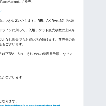
PassMarketにて発売。
/
Iは療養につき欠席いたします。REI、AKIRAの2名での出
ドラインに則って、入場チケット販売枚数に上限を
マホなし現金でもお買い求め頂けます。前売券の販
合もございます。
列は下記A、Bの、それぞれの整理番号順になりま
合がございます
となります。
co.jp/archives/smartphoneticket.html