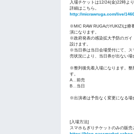
入場チケットは12/24(金)22時より
詳細はこちら。
http://micrawruga.com/live/1460
※MIC RAW RUGAのYUKIZ
演になります。
※政府発表の感染拡大予防のガイ
設けます。
※当日券は当日会場受付にて、ス
売状況により、当日券が出ない場
※整列後先着入場になります。整
す。
A…前売
B…当日
※出演者は予告なく変更になる場
[入場方法]
スマホもぎりチケットのみの販売
https://blog-passmarket.yahoo.