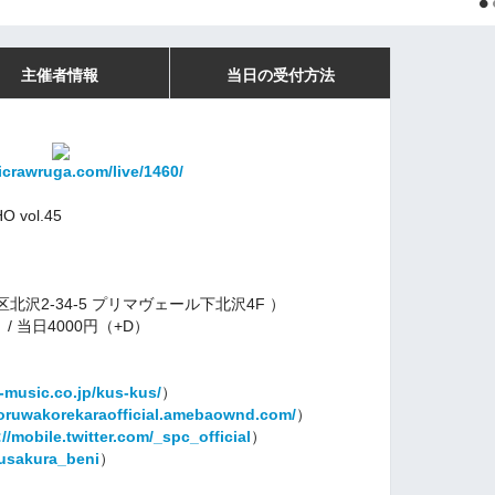
主催者情報
当日の受付方法
icrawruga.com/live/1460/
 vol.45
沢2-34-5 プリマヴェール下北沢4F ）
/ 当日4000円（+D）
-music.co.jp/kus-kus/
）
yoruwakorekaraofficial.amebaownd.com/
）
://mobile.twitter.com/_spc_official
）
m/usakura_beni
）