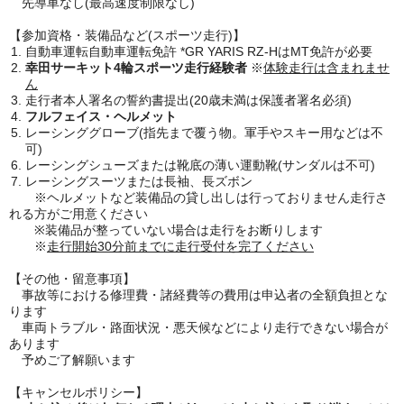
先導車なし(最高速度制限なし)
【参加資格・装備品など(スポーツ走行)】
自動車運転自動車運転免許 *GR YARIS RZ-HはMT免許が必要
幸田サーキット4輪スポーツ走行経験者
※
体験走行は含まれませ
ん
走行者本人署名の誓約書提出(20歳未満は保護者署名必須)
フルフェイス・ヘルメット
レーシンググローブ(指先まで覆う物。軍手やスキー用などは不
可)
レーシングシューズまたは靴底の薄い運動靴(サンダルは不可)
レーシングスーツまたは長袖、長ズボン
※ヘルメットなど装備品の貸し出しは行っておりません走行さ
れる方がご用意ください
※装備品が整っていない場合は走行をお断りします
※
走行開始30分前までに走行受付を完了ください
【その他・留意事項】
事故等における修理費・諸経費等の費用は申込者の全額負担とな
ります
車両トラブル・路面状況・悪天候などにより走行できない場合が
あります
予めご了解願います
【キャンセルポリシー】