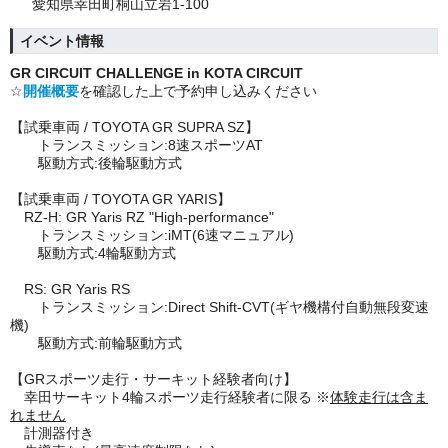
愛知県幸田町桐山立岩1-100
イベント情報
GR CIRCUIT CHALLENGE in KOTA CIRCUIT
☆
開催概要
を確認した上で予約申し込みください
【試乗車両 / TOYOTA GR SUPRA SZ】
トランスミッション:8速スポーツAT
駆動方式:後輪駆動方式
【試乗車両 / TOYOTA GR YARIS】
RZ-H: GR Yaris RZ "High-performance"
トランスミッション:iMT(6速マニュアル)
駆動方式:4輪駆動方式
RS: GR Yaris RS
トランスミッション:Direct Shift-CVT(ギヤ機構付自動無段変速
機)
駆動方式:前輪駆動方式
【GRスポーツ走行・サーキット経験者向け】
幸田サーキット4輪スポーツ走行経験者に限る ※
体験走行は含ま
れません
計測器付き