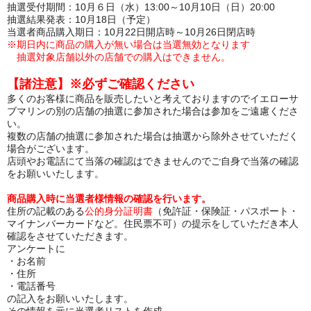
抽選受付期間：
10
月６日（水）
13:00
～
10
月
10
日（日）
20:00
抽選結果発表：
10
月
18
日（予定）
当選者商品購入期日：
10
月
22
日開店時～
10
月26
日閉店時
※期日内に商品の購入が無い場合は当選無効となります
抽選対象店舗以外の店舗での購入はできません。
【諸注意】※必ずご確認ください
多くのお客様に商品を販売したいと考えておりますのでイエローサ
ブマリンの別の店舗の抽選に参加された場合は参加をご遠慮くださ
い。
複数の店舗の抽選に参加された場合は抽選から除外させていただく
場合がございます。
店頭やお電話にて当落の確認はできませんのでご自身で当落の確認
をお願いいたします。
商品購入時に当選者様情報の確認を行います。
住所の記載のある
公的身分証明書
（免許証・保険証・パスポート・
マイナンバーカードなど。住民票不可）の提示をしていただき本人
確認をさせていただきます。
アンケートに
・お名前
・住所
・電話番号
の記入をお願いいたします。