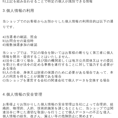
h)上記を組み合わせることで特定の個人が識別できる情報
3.個人情報の利用
当ショップでのお客様からお預かりした個人情報の利用目的は以下の通
りです。
a)当選者の確認、照会
b)お問合せの返信時
d)複数抽選参加の確認
当ショップでは、下記の場合を除いてはお客様の断りなく第三者に個人
情報を開示・提供することはいたしません。
a)法令に基づく場合、及び国の機関若しくは地方公共団体又はその委託
を受けた者が法令の定める事務を遂行することに対して協力する必要が
ある場合
b)人の生命、身体又は財産の保護のために必要がある場合であって、本
人の同意を得ることが困難である場合
c)当ショップを運営する会社の関連会社で個人データを交換する場合
4.個人情報の安全管理
お客様よりお預かりした個人情報の安全管理は当社によって合理的、組
織的、物理的、人的、技術的施策を講じるとともに、当ショップでは関
連法令に準じた適切な取扱いを行うことで個人データへの不正な侵入、
個人情報の紛失、改ざん、漏えい等の危険防止に努めます。