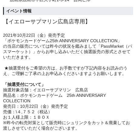
イベント情報
【イエローサブマリン広島店専用】
2021
年
10
月
22
日（金）発売予定
「ポケモンカードゲーム
25th ANNIVERSARY COLLECTION
」
の当店の販売については昨今の状況を鑑みまして「
PassMarket
（パ
スマーケット）」からお申し込みいただく抽選販売の形式とさせて
いただきます。
★抽選受付をご希望の方は、お手数ですが下記内容をお読みのう
え、ご理解ご了承の上お申込みくださいますようお願いします。
「抽選受付について」
抽選対象店舗：イエローサブマリン 広島店
商品名：ポケモンカードゲーム
25th ANNIVERSARY
COLLECTION
発売日：
10
月
22
日（金）発売予定
売価：
\
４
,
７５２（税込）
お１人様上限：１ＢＯＸ
※昨今の転売対策として販売時にシュリンクをカット＆廃棄してお
渡しさせていただく場合がございます。