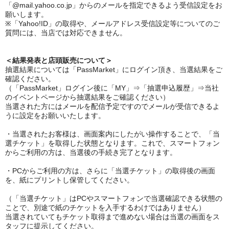
「
@mail.yahoo.co.jp
」からのメールを指定できるよう受信設定をお
願いします。
※「
Yahoo!ID
」の取得や、メールアドレス受信設定等についてのご
質問には、当店では対応できません。
＜結果発表と店頭販売について＞
抽選結果については「
PassMarket
」にログイン頂き、当選結果をご
確認ください。
（「
PassMarket
」ログイン後に「
MY
」⇒「抽選申込履歴」⇒当社
のイベントページから抽選結果をご確認ください）
当選された方にはメールを配信予定ですのでメールが受信できるよ
うに設定をお願いいたします。
・当選されたお客様は、画面案内にしたがい操作することで、「当
選チケット」を取得した状態となります。これで、スマートフォン
からご利用の方は、当選後の手続き完了となります。
・
PC
からご利用の方は、さらに「当選チケット」の取得後の画面
を、紙にプリントし保管してください。
（「当選チケット」は
PC
やスマートフォンで当選確認できる状態の
ことで、別途で紙のチケットを入手するわけではありません）
当選されていてもチケット取得まで進めない場合は当選の画面をス
タッフに提示してください。