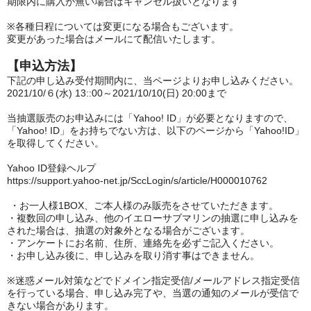
期限内に購入が無い場合はキャンセル扱いとなります
※各種日程については変更になる場合もございます。
変更があった場合はメールにて配信いたします。
【申込方法】
下記の申し込み受付期間内に、当ページよりお申し込みください。
2021/10/
６
(
水
) 13::00
～
2021/10/10(
日
) 20:00
まで
当抽選販売のお申込みには「
Yahoo! ID
」が必要となりますので、
「
Yahoo! ID
」をお持ちでない方は、以下のページから「
Yahoo!ID
」
を取得してください。
Yahoo ID
登録ヘルプ
https://support.yahoo-net.jp/SccLogin/s/article/H000010762
・お一人様
1BOX
、ご本人様のみ販売をさせていただきます。
・複数回の申し込み、他のイエローサブマリンの抽選に申し込みを
された場合は、抽選の対象外となる場合がございます。
・アンケートにお名前、住所、連絡先を必ずご記入ください。
・お申し込み後に、申し込みを取り消す事はできません。
※迷惑メール対策などでドメイン指定受信
/
メールアドレス指定受信
を行っている場合、申し込み完了や、当選の通知のメールが受信で
きない場合があります。