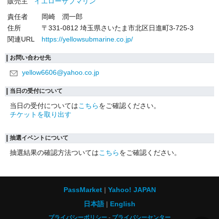
販売主
イエローサブマリン
責任者
岡崎 潤一郎
住所
〒331-0812 埼玉県さいたま市北区日進町3-725-3
関連URL
https://yellowsubmarine.co.jp/
お問い合わせ先
yellow6606@yahoo.co.jp
当日の受付について
当日の受付については
こちら
をご確認ください。
チケットを取り出す
抽選イベントについて
抽選結果の確認方法ついては
こちら
をご確認ください。
PassMarket
Yahoo! JAPAN
日本語
English
プライバシーポリシー
プライバシーセンター