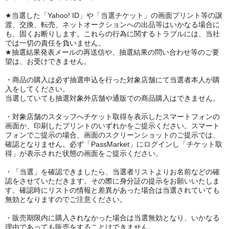
★当選した「
Yahoo! ID
」や「当選チケット」の画面プリント等の譲
渡、交換、転売、ネットオークションへの出品等はいかなる場合に
も、固くお断りします。これらの行為に関するトラブルには、当社
では一切の責任を負いません。
★抽選結果発表メールの再送信や、抽選結果の問い合わせ等のご要
望は、お受けできません。
・商品の購入は必ず抽選申込を行った対象店舗にて当選者本人が購
入をしてください。
当選していても抽選対象外店舗や通販での商品購入はできません。
・対象店舗のスタッフへチケット取得を表示したスマートフォンの
画面か、印刷したプリントのいずれかをご提示ください。スマート
フォンでご提示の場合、画面のスクリーンショットのご提示では、
確認となりません。必ず「
PassMarket
」にログインし「チケット取
得」が表示された状態の画面をご提示ください。
・「当選」を確認できましたら、当選者リストよりお名前などの確
認をさせていただきます。その際に身分証の提示をお願いいたしま
す。確認時にリストの情報と差異があった場合は当選されていても
無効となりますのでご注意ください。
・販売期限内に購入されなかった場合は当選無効となり、いかなる
理由であっても販売をすることはできません。