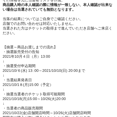
その情報を元に当選者リストを作成、
商品購入時の本人確認の際に情報が一致しない、本人確認が出来な
い場合は当選されていても無効となります。
当落の結果についてはご自身でご確認ください。
店舗でのお問い合わせは対応いたしません。
当選された方はチケットの取得まで進んでいただき店舗へご来店く
ださい。
【抽選～商品お渡しまでの流れ】
・抽選販売受付の告知
2021
年
10
月４日（月）
13:00
↓
・抽選受付申込期間
2021/10/
６
(
水
) 13::00
～
2021/10/10(
日
) 20:00
まで
↓
・当選結果発表日
2021/10/1
８
(
月
)15:00
（予定）
↓
・抽選当選者のチケット取得可能期間
2021/10/18(
月
)15:00
～
10/26(火
)20:00
↓
・当選者の商品販売期間
2021/10/22(
金
)
店舗開店時間～
10/26(火
)
店舗閉店時間