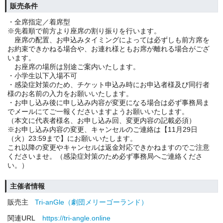
販売条件
・全席指定／着席型
※先着順で前方より座席の割り振りを行います。
座席の配置、お申込みタイミングによっては必ずしも前方席を
お約束できかねる場合や、お連れ様ともお席が離れる場合がござ
います。
お座席の場所は別途ご案内いたします。
・小学生以下入場不可
・感染症対策のため、チケット申込み時にお申込者様及び同行者
様のお名前の入力をお願いいたします。
・お申し込み後に申し込み内容が変更になる場合は必ず事務局ま
でメールにてご一報くださいますようお願いいたします。
（本文に代表者様名、お申し込み回、変更内容の記載必須）
※お申し込み内容の変更、キャンセルのご連絡は【11月29日
（火）23:59まで】にお願いいたします。
これ以降の変更やキャンセルは返金対応できかねますのでご注意
くださいませ。（感染症対策のため必ず事務局へご連絡くださ
い。）
主催者情報
販売主
Tri-anGle（劇団メリーゴーランド）
関連URL
https://tri-angle.online