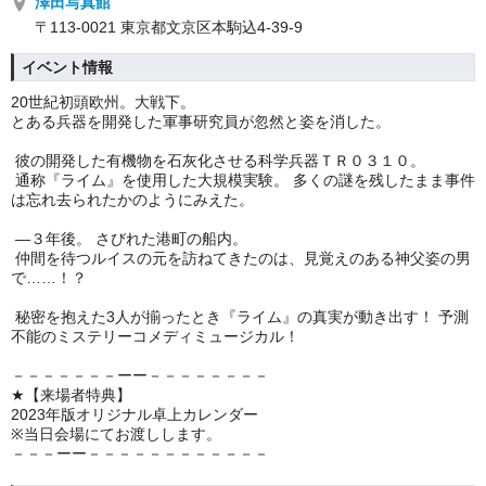
澤田写真館
〒113-0021 東京都文京区本駒込4-39-9
イベント情報
20世紀初頭欧州。大戦下。
とある兵器を開発した軍事研究員が忽然と姿を消した。
彼の開発した有機物を石灰化させる科学兵器ＴＲ０３１０。
通称『ライム』を使用した大規模実験。 多くの謎を残したまま事件
は忘れ去られたかのようにみえた。
―３年後。 さびれた港町の船内。
仲間を待つルイスの元を訪ねてきたのは、見覚えのある神父姿の男
で……！？
秘密を抱えた3人が揃ったとき『ライム』の真実が動き出す！ 予測
不能のミステリーコメディミュージカル！
－－－－－－－ーー－－－－－－－－
★【来場者特典】
2023年版オリジナル卓上カレンダー
※当日会場にてお渡しします。
－－－ーー－－－－－－－－－－－－