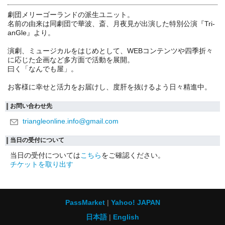
劇団メリーゴーランドの派生ユニット。
名前の由来は同劇団で華波、斎、月夜見が出演した特別公演『Tri-
anGle』より。
演劇、ミュージカルをはじめとして、WEBコンテンツや四季折々
に応じた企画など多方面で活動を展開。
曰く「なんでも屋」。
お客様に幸せと活力をお届けし、度肝を抜けるよう日々精進中。
お問い合わせ先
triangleonline.info@gmail.com
当日の受付について
当日の受付については
こちら
をご確認ください。
チケットを取り出す
PassMarket
Yahoo! JAPAN
日本語
English