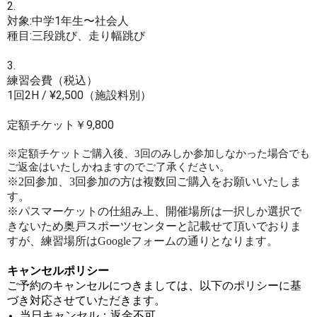
2.
対象:中学1年生〜社会人
種目:三段跳び、走り幅跳び
3.
練習会費（税込）
1回2H / ¥2,500（施設料別）
定額チケット￥9,800
※定額チケットご購入後、3回のみしか参加しなかった場合でも
ご返金はいたしかねますのでご了承ください。
※2回参加、3回参加の方は複数回ご購入をお願いいたしま
す。
※パスマーケットの仕組み上、開催場所は一択しか選択で
きないため
奥戸スポーツセンターと記載せて頂いでおりま
すが、練習場所はGoogleフォームの通りとなります。
キャンセルポリシー
ご予約のキャンセルにつきましては、以下のポリシーに基
づき対応させていただきます。
当日キャンセル：返金不可