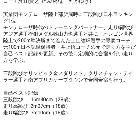
コーチ:角山貴之（つのやま たかゆき）
実業団モンテローザ陸上部所属時に三段跳び日本ランキン
グ1位
モンテローザ時代のトレーニングパートナー、走り幅跳び
アジア選手権銅メダル猿山力也選手と共に、オレゴン世界
陸上で200m準決勝まで進んだ上山紘輝選手の専属コーチ、
元100m日本記録保持者・井上悟コーチの元で走り方を学び
自己ベスト記録を更新。その後も定期的に合宿を行い走り
方を学ぶ。
三段跳びオリンピック金メダリスト、クリスチャン・テイ
ラー選手と南アフリカケープタウンで合同合宿を行う。
自己ベスト記録
三段跳び 16m40cm（28歳）
走り高跳び 2m07cm（18歳）
走り幅跳び 7m10cm（18歳）