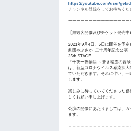
https://youtube.com/user/gek
チャンネル登録をしてお待ちくださ
ーーーーーーーーーーーーーーー
【無観客開催及びチケット発売中
2021年9月4日、5日に開催を予
劇団やぶさか 二十周年記念公
25th STAGE
『千夜一夜物語 ～蒼き精霊の冒険
は、新型コロナウイルス感染拡大
ていただきます。それに伴い、一
します。
楽しみに待っていてくださった皆
しくお願い申し上げます。
公演の開催にあたりましては、ガ
ます。
＝＝＝＝＝＝＝＝＝＝＝＝＝＝＝