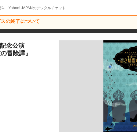
単 Yahoo! JAPANのデジタルチケット
ービスの終了について
年記念公演
精霊の冒険譚』