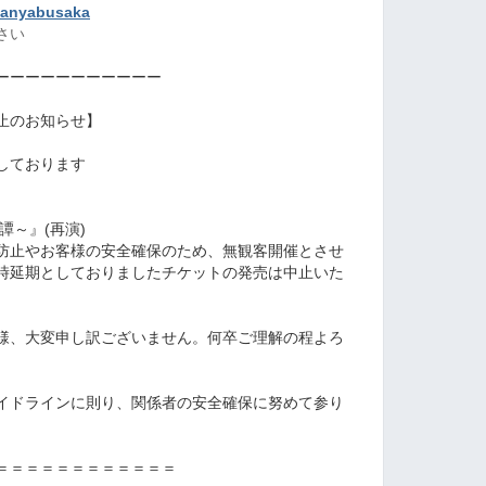
idanyabusaka
い‍
ーーーーーーーーーーー
止のお知らせ】
定しております
演
譚～』(再演)
防止やお客様の安全確保のため、無観客開催とさせ
時延期としておりましたチケットの発売は中止いた
様、大変申し訳ございません。何卒ご理解の程よろ
イドラインに則り、関係者の安全確保に努めて参り
＝＝＝＝＝＝＝＝＝＝＝＝