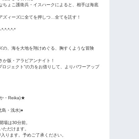
なちょこ護衛兵・イスハークによると、相手は海底
アズィーズに全てを押しつ…全てを託す！
-*-*-*-*-*
ズの、海を大地を翔けめぐる、胸すくような冒険
さか版・アラビアンナイト！
像サポートプロジェクト"の力をお借りして、よりパワーアップ
か・Reika)★
0(北島・浅水)
♦
開場は30分前。
いただけます。
が入ります。予めご了承ください。