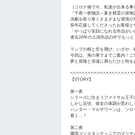
｛コロナ禍で今、私達が出来る事｝を
『千夜一夜物語～蒼き精霊の冒険
演劇を取り巻くさまざまな環境が
長年応援してくださったお客様と
「やっぱり笑顔になれる作品がい
過去20年の上演作品の中でもっ
ランプの精と空を飛び、いざや、
今回は、海の果てまでご案内！ご
夢と冒険と浪漫に満ちたひと時を
*-*-*-*-*-*-*-*-*-*-*-*-*-*-*-*-*-*-*-*-*-*
【STORY】
第一夜
シラーズに住まうファイサル王子の恋
しかし近頃、彼女の体調が思わし
ハンター・マルザワーンは、ソロ
着く…！
第二夜
隣国コンスタンティニアのマリヤ