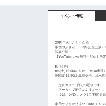
イベント情報
20周年ありがとう企画
劇団やぶさか二十周年記念公演25
観客公演
【YouTube Live 無料生配信】決
配信日時
9/4(土)18:00(のりか、Reika出演)
9/5(日)16:30(北島菜保子、浅水
・定点カメラ1台での配信です。
・アーカイブ配信はありません。
・後日、DVD(カメラ3台使用)を
劇団やぶさか公式YouTubeチャン