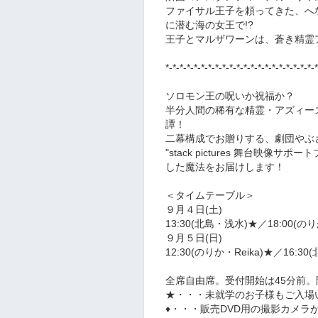
ファイサル王子を頼ってきた、へ
に潜む海の女王で!?
王子とマルザワーンは、蒼き精霊
*-*-*-*-*-*-*-*-*-*-*-*-*-*-*-*-*-*-*-*-*-*
ソロモン王の呪いか祝福か？
半分人間の稀有な精霊・アズィー
譚！
二幕構成でお贈りする、劇団やぶ
"stack pictures 舞台映
した魔法をお届けします！
＜タイムテーブル＞
９月４日(土)
13:30(北島・浅水)★／18:00(のり
９月５日
(日)
12:30(のりか・Reika)★／16:3
全席自由席。受付開始は45分前。
★・・・未就学のお子様もご入場
♦・・・販売DVD用の撮影カメラ