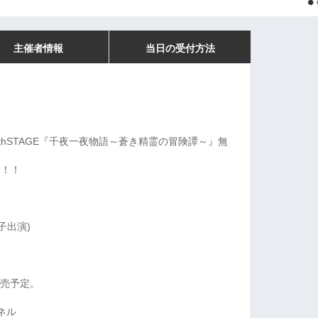
主催者情報
当日の受付方法
thSTAGE『千夜一夜物語～蒼き精霊の冒険譚～』無
定！！
真子出演)
販売予定。
ネル