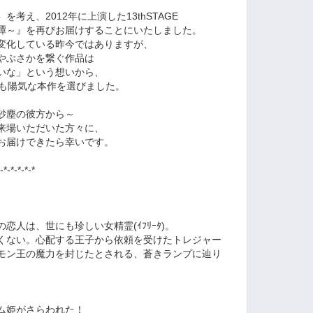
考え、2012年に上演した13thSTAGE
譚～』を再びお届けすることにいたしました。
変化している昨今ではありますが、
やぶさかを繋ぐ作品は
いな」という想いから、
とも陽気な本作を選びました。
砂塵の彼方から～
来場いただいた方々に、
お届けできたら幸いです。
-*-*-*-*-*
人は、世にも珍しい女精霊(ｲﾌﾘｰﾀ)。
くない。心配する王子から依頼を受けたトレジャー
モン王の魔力を封じたとされる、蒼きランプに辿り
ム姫がさらわれた！