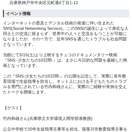
兵庫県神戸市中央区元町通4丁目1-12
イベント情報
インターネットの普及とデジタル技術の発達に伴い生まれた
SNS(Social Networking Service)。このSNSの誕生によって身近な人
同士との交流に留まらず、世界中の人々と交流をもつことが可能に
なりましたが、
その一方で、近年SNSを通じたトラブルも社会問題
となっています。
当館にて5/15(土)より上映するチェコの
ドキュメンタリー映画
『SNS -少女たちの10日間-』は、まさに今日的な問題を凝縮した映
画となっています。
この『SNS-少女たちの10日間-』の公開を記念して、実際に長年教
育現場で生徒指導を担当し、ネット上における子どもたちのトラブ
ルを専門にされている竹内和雄さんに、実際のご経験や実例を交え
たトークを開催します。
【ゲスト】
竹内和雄さん(兵庫県立大学環境人間学部准教授)
公立中学校で20年生徒指導主事等を担当。寝屋川市教委指導主事を