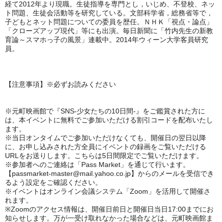
経て2012年より現職。生徒指導を専門とし，いじめ、不登校、ネッ
ト問題、生徒会活動等を研究している。文部科学省，総務省等で，
子どもとネット問題についての委員を歴任。ＮＨＫ「視点・論点」
「クローズアップ現代」等にも出演。毎日新聞に「竹内先生の新教
育論～スマホっ子の風景」連載中。2014年ウィーン大学客員研究
員。
【注意事項】※必ずお読みください
※元町映画館で
『SNS-少女たちの10日間-』
をご鑑賞された方に
は、本イベントに無料でご参加いただける割引コードを配布いたし
ます。
※当日オンタイムでご参加いただけなくても、開催日の翌日以降
に、お申し込みされた方全員にイベントの録画をご覧いただける
URLをお送りします。こちらは5日間限定でご覧いただけます。
※参加者へのご連絡は「Pass Market」を通じて行います。
【passmarket-master@mail.yahoo.co.jp】からのメールを受信でき
るよう設定をご確認ください。
※イベントはオンライン会議システム「Zoom」を活用して開催さ
れます。
※Zoomのアクセス情報は、開催日前日と開催日当日17:00までにお
知らせします。万が一受け取れなかった場合などは、元町映画館ま