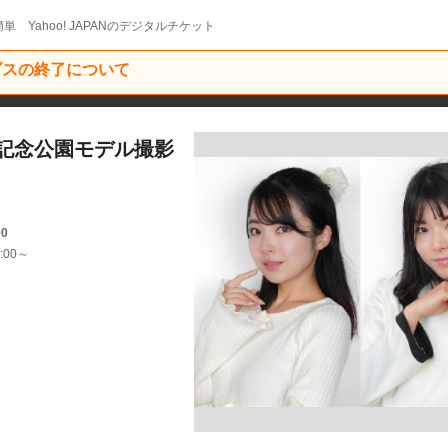
単 Yahoo! JAPANのデジタルチケット
ービスの終了について
記念公園モデル撮影
00
:00～