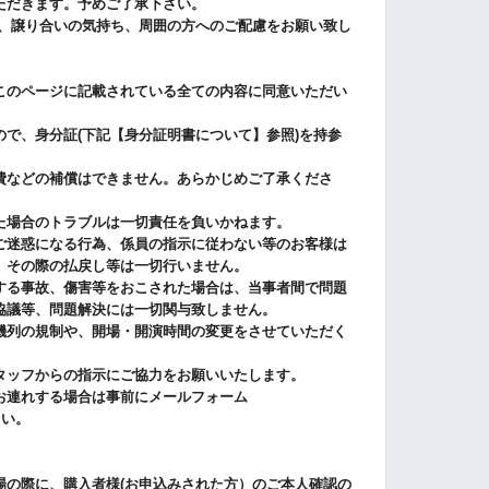
ただきます。予めご了承下さい。
め、譲り合いの気持ち、周囲の方へのご配慮をお願い致し
このページに記載されている全ての内容に同意いただい
で、身分証(下記【身分証明書について】参照)を持参
費などの補償はできません。あらかじめご了承くださ
た場合のトラブルは一切責任を負いかねます。
ご迷惑になる行為、係員の指示に従わない等のお客様は
。その際の払戻し等は一切行いません。
する事故、傷害等をおこされた場合は、当事者間で問題
協議等、問題解決には一切関与致しません。
機列の規制や、開場・開演時間の変更をさせていただく
タッフからの指示にご協力をお願いいたします。
お連れする場合は事前にメールフォーム
さい。
場の際に、購入者様(お申込みされた方）のご本人確認の