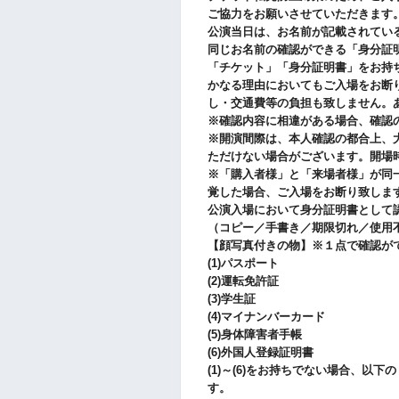
ご協力をお願いさせていただきます
公演当日は、お名前が記載されてい
同じお名前の確認ができる「身分証
「チケット」「身分証明書」をお持
かなる理由においてもご入場をお断
し・交通費等の負担も致しません。
※確認内容に相違がある場合、確認
※開演間際は、本人確認の都合上、
ただけない場合がございます。開場
※「購入者様」と「来場者様」が同
覚した場合、ご入場をお断り致しま
公演入場において身分証明書として
（コピー／手書き／期限切れ／使用
【顔写真付きの物】※１点で確認が
(1)パスポート
(2)運転免許証
(3)学生証
(4)マイナンバーカード
(5)身体障害者手帳
(6)外国人登録証明書
(1)～(6)をお持ちでない場合、以
す。