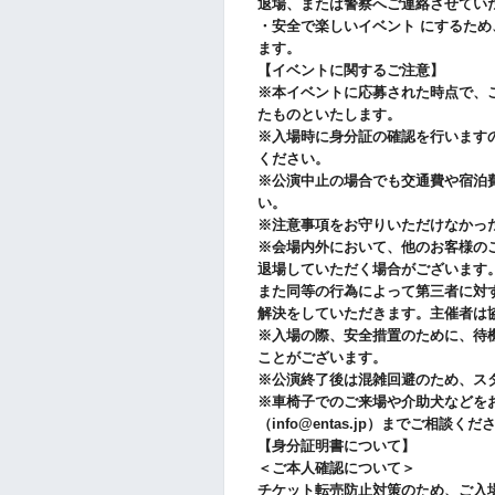
退場、または警察へご連絡させてい
・安全で楽しいイベント にするた
ます。
【イベントに関するご注意】
※本イベントに応募された時点で、
たものといたします。
※入場時に身分証の確認を行いますの
ください。
※公演中止の場合でも交通費や宿泊
い。
※注意事項をお守りいただけなかっ
※会場内外において、他のお客様の
退場していただく場合がございます
また同等の行為によって第三者に対
解決をしていただきます。主催者は
※入場の際、安全措置のために、待
ことがございます。
※公演終了後は混雑回避のため、ス
※車椅子でのご来場や介助犬などを
（info@entas.jp）までご相談くだ
【身分証明書について】
＜ご本人確認について＞
チケット転売防止対策のため、ご入