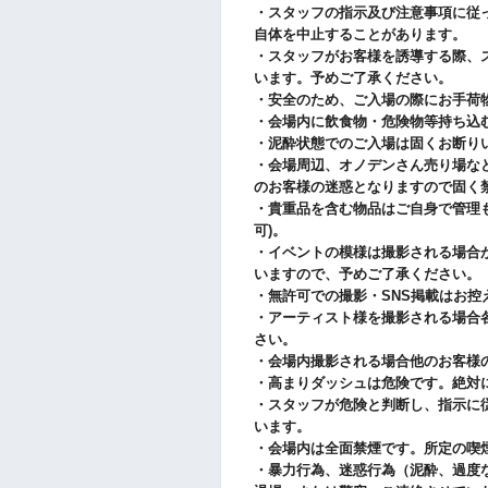
・スタッフの指示及び注意事項に従
自体を中止することがあります。
・スタッフがお客様を誘導する際、
います。予めご了承ください。
・安全のため、ご入場の際にお手荷
・会場内に飲食物・危険物等持ち込
・泥酔状態でのご入場は固くお断り
・会場周辺、オノデンさん売り場な
のお客様の迷惑となりますので固く
・貴重品を含む物品はご自身で管理も
可)。
・イベントの模様は撮影される場合
いますので、予めご了承ください。
・無許可での撮影・SNS掲載はお控
・アーティスト様を撮影される場合
さい。
・会場内撮影される場合他のお客様
・高まりダッシュは危険です。絶対
・スタッフが危険と判断し、指示に
います。
・会場内は全面禁煙です。所定の喫
・暴力行為、迷惑行為（泥酔、過度