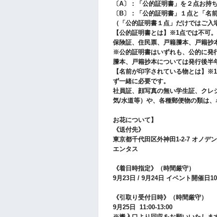
〔A〕：「公的証明書」を２点お持
〔B〕：「公的証明書」１点と「名
（「公的証明書１点」だけではご入
【公的証明書とは】※1点では不可
保険証、住民票、戸籍謄本、戸籍抄
※公的証明書はいずれも、公的に発
謄本、戸籍抄本については発行後半
【名前が印字されている物とは】※
ず一緒に必要です。
社員証、顔写真の無い学生証、クレ
気/水道等）や、各種郵便物の類は
お花について】
《送付先》
東京都千代田区外神田1-2-7 オノデン
エンタス
《着日時指定》（時間厳守）
9月23日 / 9月24日
イベント開催日10:00
《引取り受付日時》（時間厳守）
9月25日 11:00-13:00
※搬入口より回収をお願いいたしま