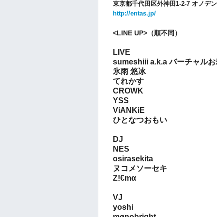
東京都千代田区外神田1-2-7 オノデン
http://entas.jp/
<LINE UP>（順不同）
LIVE
sumeshiii a.k.a バーチャル
氷雨 悠冰
てれかす
CROWK
YSS
ViANKiE
ひとなつおもい
DJ
NES
osirasekita
ヌコメソーセキ
Z!€mα
VJ
yoshi
mønobright