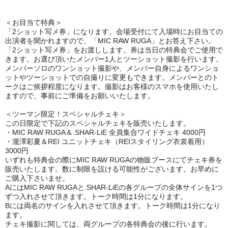
＜お目当て特典＞
「2ショット写メ券」になります。会場受付にて入場時にお目当ての
出演者を聞かれますので、「MIC RAW RUGA」とお答え下さい。
「2ショット写メ券」をお渡しします。券は当日の特典会でご使用で
きます。お選び頂いたメンバー1人とツーショット撮影を行います。
メンバーソロのワンショット撮影や、メンバー自身によるワンショ
ットやツーショットでの自撮りに変更もできます。メンバーとのト
ークはご挨拶程度になります。撮影はお客様のスマホを使用いたし
ますので、事前にご準備をお願いいたします。
＜ツーマン限定！スペシャルチェキ＞
この日限定で下記のスペシャルチェキを販売いたします。
・MIC RAW RUGA＆.SHAR-LiE 全員集合ワイドチェキ 4000円
・瀧澤彩夏＆REI ユニットチェキ（REIスタイリング衣裳着用）
3000円
いずれも特典会の際にMIC RAW RUGAの物販ブースにてチェキ券を
販売いたします。数に制限を設ける可能性がございます。お早めに
ご購入下さいませ。
AにはMIC RAW RUGAと.SHAR-LiEの各グループの全体サインを1つ
ずつ入れさせて頂きます。トーク時間は1分になります。
Bには両名のサインを入れさせて頂きます。トーク時間は1分になり
ます。
チェキ撮影に関しては、両グループの各特典会の後に行います。