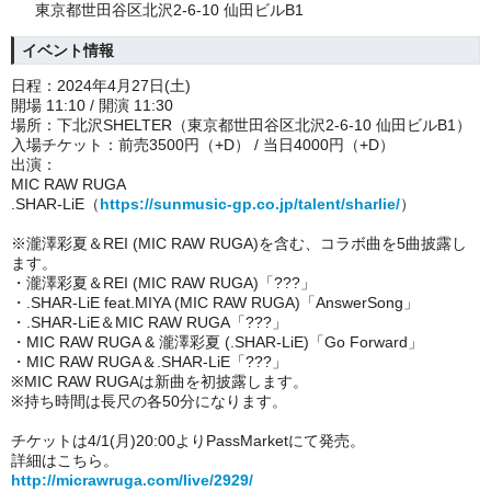
東京都世田谷区北沢2-6-10 仙田ビルB1
イベント情報
日程：2024年4月27日(土)
開場 11:10 / 開演 11:30
場所：下北沢SHELTER（東京都世田谷区北沢2-6-10 仙田ビルB1）
入場チケット：前売3500円（+D） / 当日4000円（+D）
出演：
MIC RAW RUGA
.SHAR-LiE（
https://sunmusic-gp.co.jp/talent/sharlie/
）
※瀧澤彩夏＆REI (MIC RAW RUGA)を含む、コラボ曲を5曲披露し
ます。
・瀧澤彩夏＆REI (MIC RAW RUGA)「???」
・.SHAR-LiE feat.MIYA (MIC RAW RUGA)「AnswerSong」
・.SHAR-LiE＆MIC RAW RUGA「???」
・MIC RAW RUGA & 瀧澤彩夏 (.SHAR-LiE)「Go Forward」
・MIC RAW RUGA＆.SHAR-LiE「???」
※MIC RAW RUGAは新曲を初披露します。
※持ち時間は長尺の各50分になります。
チケットは4/1(月)20:00よりPassMarketにて発売。
詳細はこちら。
http://micrawruga.com/live/2929/