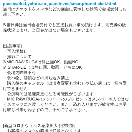
passmarket.yahoo.co.jp/archives/smartphoneticket.html
当日はチケットをスマホなどの画面に表示した状態で会場受付にお
越し下さい。
※当日券は当日会場受付でも直接お買い求め頂けます。前売券の販
売状況により、当日券が出ない場合もございます。
[注意事項]
・再入場禁止
・撮影について
※MIC RAW RUGAは静止画OK、動画NG
※.SHAR-LiE（は静止画、動画、ともにOK
・会場内喫煙不可
・食べ物、酒類などの持ち込み禁止
・購入後のキャンセル（出演者変更も含む）や払い戻しは一切お受
けできません
・公演時間は急遽変更になる可能性がございます
・MIC RAW RUGAのメンバーへのプレゼントはメンバー本人ではな
くスタッフにお渡しください。また、恐れ入りますが飲食物はお受
け取り出来かねますので、予めご了承下さい。
[新型コロナウィルス感染拡大予防対策]
・お客様のマスクの着用は任意となります。