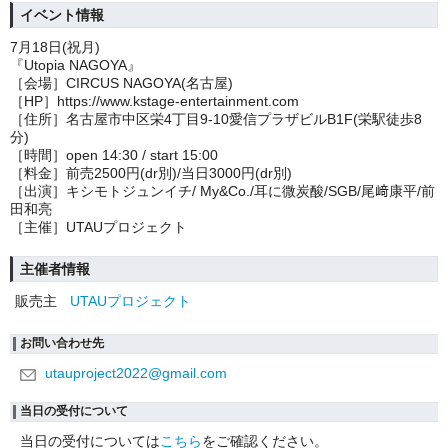
イベント情報
7月18日(祝月)
『Utopia NAGOYA』
［会場］CIRCUS NAGOYA(名古屋)
［HP］https://www.kstage-entertainment.com
［住所］名古屋市中区栄4丁目9-10愛信プラザビルB1F(栄駅徒歩8
分)
［時間］open 14:30 / start 15:00
［料金］前売2500円(dr別)/当日3000円(dr別)
［出演］キシモトジュンイチ/ My&Co./耳に微炭酸/SGB/尾﨑康平/前
田和亮
［主催］UTAUプロジェクト
主催者情報
販売主
UTAUプロジェクト
お問い合わせ先
utauproject2022@gmail.com
当日の受付について
当日の受付については
こちら
をご確認ください。