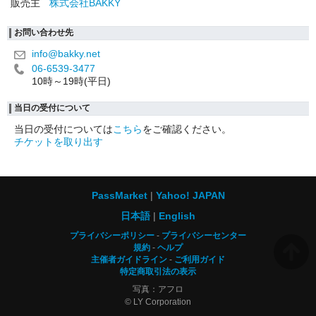
販売主
株式会社BAKKY
お問い合わせ先
info@bakky.net
06-6539-3477
10時～19時(平日)
当日の受付について
当日の受付については
こちら
をご確認ください。
チケットを取り出す
PassMarket
Yahoo! JAPAN
日本語
English
プライバシーポリシー
プライバシーセンター
規約
ヘルプ
主催者ガイドライン
ご利用ガイド
特定商取引法の表示
写真：アフロ
© LY Corporation