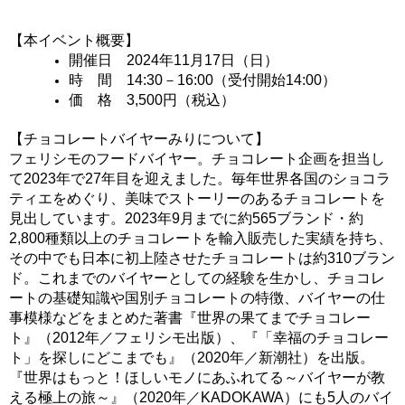
【本イベント概要】
開催日　2024年11月17日（日）
時　間　14
:30－16:00（受付開始14:00）
価　格　3,500円（税込）
【チョコレートバイヤーみりについて】
フェリシモのフードバイヤー。チョコレート企画を担当し
て
2023年で27年目
を迎えました。毎年世界各国のショコラ
ティエをめぐり、美味でストーリーのあるチョコレートを
見出しています。2023年9月までに約565ブランド・約
2,800種類以上のチョコレートを輸入販売した実績を持ち、
その中でも日本に初上陸させたチョコレートは約310ブラン
ド。これまでのバイヤーとしての経験を生かし、チョコレ
ートの基礎知識や国別チョコレートの特徴、バイヤーの仕
事模様などをまとめた著書『世界の果てまでチョコレー
ト』（2012年／フェリシモ出版）、『「幸福のチョコレー
ト」を探しにどこまでも』（2020年／新潮社）を出版。
『世界はもっと！ほしいモノにあふれてる～バイヤーが教
える極上の旅～』（2020年／KADOKAWA）にも5人のバイ