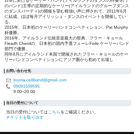
日本に於けるケーリー・バンド(アイルランドのダンスの伴奏専門
のバンド)主導の定期的なケーリー(アイルランドのグループダンス
のダンスパーティ)の開催を望む根強い声に押されて、2011年6月
に結成。ほぼ毎月アイリッシュ・ダンスのイベントを開催してい
る。
2015年、日本初のケーリーバンドコンペティション、Pat Murphy
杯優勝。
2016年、アイルランド伝統音楽最大の祭典、フラー・キョール
Fleadh Cheoilの、日本初の国内予選フェーレFeile ケーリーバンド
部門で優勝。
同年8月にアイルランド本国で開催されたフラー・キョールのケー
リーバンドコンペティションにアジア圏から初めて出場し
お問い合わせ先
toyota.ceiliband@gmail.com
09091509595
9:00~20:00
当日の受付について
当日の受付については
こちら
をご確認ください。
チケットを取り出す