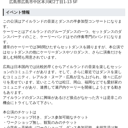
広島県広島市中区本川町2丁目1-13 5F
イベント情報
この公演はアイルランドの音楽とダンスの半参加型コンサートになりま
す。
ケーリーとはアイルランドのグループダンスの一つ、セットダンスのダ
ンスパーティのこと、ケーリーバンドはその伴奏専門のバンドになりま
す。
通常のケーリーでは3時間ひたすらセットダンスを踊りますが、本公演で
はセットダンスの他にケーリーダンスやソロダンス、さらに演奏だけを
楽しむ時間も用意されています。
広島は日本国内では比較的早くからアイルランドの音楽を楽しむセッシ
ョンのコミュニティがあります。そして、さらに最近ではダンスを楽し
むコミュニティ、レアルタ・ヌーア・広島が立ち上げられ、徐々に広が
りを見せています。近いところでは松江、岡山、福岡などでも愛好家の
コミュニティがあり、連携して瀬戸内ケーリーを開催しようとする動き
もあります。
アイルランドのダンスに興味があるけど接点がなかった方々は是非この
機会にトライしてみて下さい。
本公演のチケットは
・ワークショップ付き、ダンス参加可能なチケット
・ワークショップ無し、観覧のみのチケット
・小学生～高校生（ワークショップ、ダンス参加可能。未就学児は無