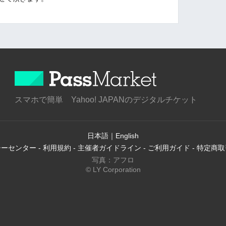
スマホで簡単 Yahoo! JAPANのデジタルチケット
日本語
｜
English
シーセンター
-
利用規約
-
主催者ガイドライン
-
ご利用ガイド
-
特定商取
写真：アフロ
© LY Corporation