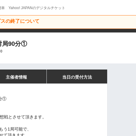
単 Yahoo! JAPANのデジタルチケット
ービスの終了について
対局90分①
00
主催者情報
当日の受付方法
分①
感想戦とさせて頂きます。
もう1局可能で、
らせて頂きます。