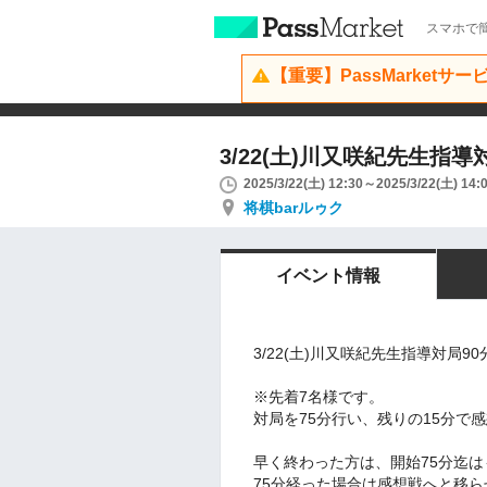
スマホで簡
【重要】PassMarketサ
3/22(土)川又咲紀先生指導
2025/3/22(土) 12:30～2025/3/22(土) 14:
将棋barルゥク
イベント情報
3/22(土)川又咲紀先生指導対局90
※先着7名様です。
対局を75分行い、残りの15分で
早く終わった方は、開始75分迄は
75分経った場合は感想戦へと移