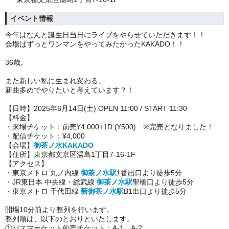
イベント情報
今年はなんと誕生日当日にライブをやらせていただきます！！
会場はずっとワンマンをやってみたかったKAKADO！！
36歳。
また新しい私に生まれ変わる。
新曲多めでやりたいと考えています？！
【日時】2025年6月14日(土)
OPEN 11:00 / START 11:30
【料金】
・来場チケット：前売¥4,000+1D (¥500) ※完売となりました！
・配信チケット：¥4,000
【会場】
御茶ノ水KAKADO
【住所】東京都文京区湯島1丁目7-16-1F
【アクセス】
・東京メトロ 丸ノ内線
御茶ノ水駅
1番出口より徒歩5分
・JR東日本 中央線・総武線
御茶ノ水駅
聖橋口より徒歩5分
・東京メトロ 千代田線
新御茶ノ水駅
B1出口より徒歩5分
開場10分前より整列を行います。
整列順は、以下のとおりといたします。
①パスマーケット前売チケット：A-1、A-2、…