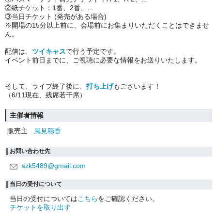
②紙チケット：1番、2番、…
③当日チケット (発売がある場合)
※開場の15分以上前に、会場前にお集まりいただくことはできませ
ん。
配信は、
ツイキャス
で行う予定です。
イベント前日までに、ご視聴に必要な情報をお送りいたします。
そして、ライブ終了後に、
打ち上げ
もございます！
（6/11現在、残席若干席）
主催者情報
販売主
風見穏香
お問い合わせ先
szk5489@gmail.com
当日の受付について
当日の受付については
こちら
をご確認ください。
チケットを取り出す