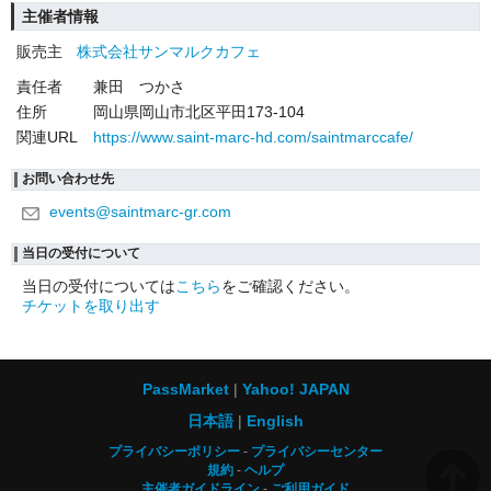
主催者情報
販売主
株式会社サンマルクカフェ
責任者
兼田 つかさ
住所
岡山県岡山市北区平田173-104
関連URL
https://www.saint-marc-hd.com/saintmarccafe/
お問い合わせ先
events@saintmarc-gr.com
当日の受付について
当日の受付については
こちら
をご確認ください。
チケットを取り出す
PassMarket
Yahoo! JAPAN
日本語
English
プライバシーポリシー
プライバシーセンター
規約
ヘルプ
主催者ガイドライン
ご利用ガイド