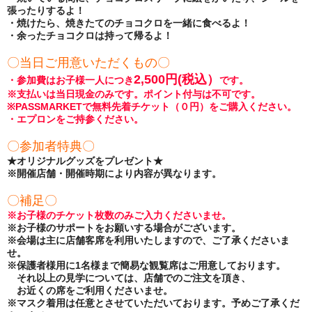
張ったりするよ！
・焼けたら、焼きたてのチョコクロを一緒に食べるよ！
・余ったチョコクロは持って帰るよ！
〇当日ご用意いただくもの〇
2,500円(税込）
・参加費はお子様一人につき
です。
※支払いは当日現金のみです。ポイント付与は不可です。
※PASSMARKETで無料先着チケット（０円）をご購入ください。
・エプロンをご持参ください。
〇参加者特典〇
★オリジナルグッズをプレゼント★
※開催店舗・開催時期により内容が異なります。
〇補足〇
※お子様のチケット枚数のみご入力くださいませ。
※お子様のサポートをお願いする場合がございます。
※
会場は主に店舗客席を利用いたしますので、
ご了承くださいま
せ。
※保護者様用に1名様まで簡易な観覧席はご用意しております。
それ以上の見学については、店舗でのご注文を頂き、
お近くの席をご利用くださいませ。
※マスク着用は任意とさせていただいております。予めご了承くだ