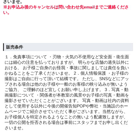
さいませ。
※お申込み後のキャンセルは問い合わせ先emailまでご連絡くださ
い。
販売条件
１．免責事項について ・刃物・火気の不使用など安全面・衛生面
には細心の注意を払っておりますが、 明らかな店舗の過失以外に
おける、 お子様ご自身のお怪我・事故に関しましては責任を負い
かねることをご了承くださいませ。 2．個人情報保護 ・お子様の
撮影はご自由に行って頂いて結構です。 ただし、SNSなどにアッ
プされる場合は他のお子様や一般のお客様の映り込みが無いよう
ご協力、 ご理解のほど宜しくお願い申し上げます。 3．写真・動
画撮影について ・関係者が本教室の風景やお子様の写真・動画を
撮影させていただくことがございます。 写真・動画は社内の資料
として使用する以外に今後の開催告知POPや弊社・当施設のホー
ムページでご紹介させていただく事がございます。当然ながら、
お子様個人を特定されるようなことの無いよう配慮致しますが、
一切の公開を拒否される場合は事前にスタッフまでお申し出くだ
さいませ。