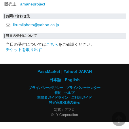
販売主
amaneproject
お問い合わせ先
iirumiiphoto@yahoo.co.jp
当日の受付について
当日の受付については
こちら
をご確認ください。
チケットを取り出す
PassMarket
Yahoo! JAPAN
日本語
English
プライバシーポリシー
プライバシーセンター
規約
ヘルプ
主催者ガイドライン
ご利用ガイド
特定商取引法の表示
写真：アフロ
© LY Corporation