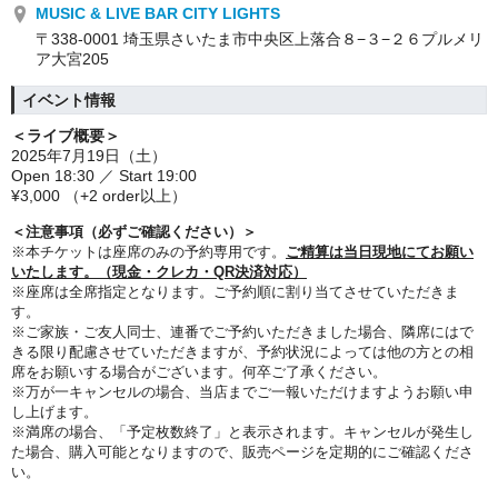
MUSIC & LIVE BAR CITY LIGHTS
〒338-0001 埼玉県さいたま市中央区上落合８−３−２６プルメリ
ア大宮205
イベント情報
＜ライブ概要＞
2025年7月19日（土）
Open 18:30 ／ Start 19:00
¥3,000 （+2 order以上）
＜注意事項（必ずご確認ください）＞
※本チケットは座席のみの予約専用です。
ご精算は当日現地にてお願い
いたします。（現金・クレカ・QR決済対応）
※座席は全席指定となります。ご予約順に割り当てさせていただきま
す。
※ご家族・ご友人同士、連番でご予約いただきました場合、隣席にはで
きる限り配慮させていただきますが、予約状況によっては他の方との相
席をお願いする場合がございます。何卒ご了承ください。
※万が一キャンセルの場合、当店までご一報いただけますようお願い申
し上げます。
※満席の場合、「予定枚数終了」と表示されます。キャンセルが発生し
た場合、購入可能となりますので、販売ページを定期的にご確認くださ
い。