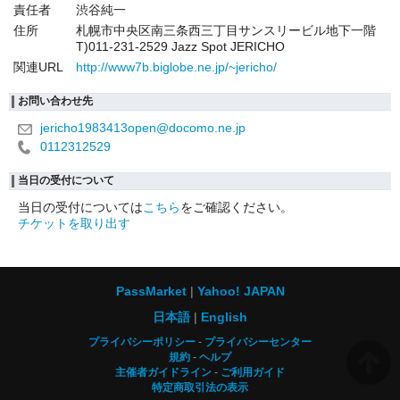
責任者
渋谷純一
住所
札幌市中央区南三条西三丁目サンスリービル地下一階
T)011-231-2529 Jazz Spot JERICHO
関連URL
http://www7b.biglobe.ne.jp/~jericho/
お問い合わせ先
jericho1983413open@docomo.ne.jp
0112312529
当日の受付について
当日の受付については
こちら
をご確認ください。
チケットを取り出す
PassMarket
Yahoo! JAPAN
日本語
English
プライバシーポリシー
プライバシーセンター
規約
ヘルプ
主催者ガイドライン
ご利用ガイド
特定商取引法の表示