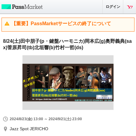
ログイン
【重要】PassMarketサービスの終了について
8/24(土)田中朋子(p・鍵盤ハーモニカ)岡本広(g)奥野義典(sa
x)菅原昇司(tb)北垣響(b)竹村一哲(ds)
2024/8/23(金) 13:00 ～ 2024/9/21(土) 23:00
Jazz Spot JERICHO