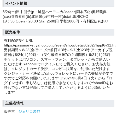
イベント情報
8/24(土)田中朋子(p・鍵盤ハーモニカ/leader)岡本広(g)奥野義典
(sax)菅原昇司(tb)北垣響(b)竹村一哲(ds)at JERICHO
19：30 Open・20:00 Star 2500円 学割1800円＞有料配信もあり
販売条件
有料配信受付URL
https://passmarket.yahoo.co.jp/event/show/detail/02827hppf6y31.ht
受付期間＞8/23(金/ライブの前日)13時～9/7(土)23時 アーカイブ視
聴日は8/24(土)20時～（受付最終日9/7の２週間後）9/21(土)23時
チケットはパソコン、スマートフォン、タブレットからご購入い
ただけます YahooIDでログインしてご購入ください。お支払方法
は、クレジットカード決済、コンビニ決済をご利用いただけます
クレジットカード決済はYahooウォレットにカードの登録が必要で
すのでご対応をお願いいたします ※2024年6月4日（火）から「ロ
グインせずに申し込む」は使用できなくなりますのでYahooIDをお
持ちでない方は登録してご購入していただけるようにお願いいた
します
主催者情報
販売主
ジェリコ渋谷