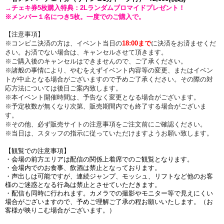
→チェキ券5枚購入特典：2Lランダムブロマイドプレゼント！
※メンバー１名につき5枚。一度でのご購入で。
【注意事項】
※
コンビニ決済の方は、
イベント当日の
18:00まで
に決済をお済ませくだ
さい。お済でない場合は、キャンセルさせて頂きます。
※ご購入後のキャンセルはできませんので、ご了承ください。
※諸般の事情により、やむをえずイベント内容等の変更、またはイベン
トが中止となる場合がございますので予めご了承ください。その際の対
応方法については後日ご案内致します。
※本イベント開催時間は、予告なく変更となる場合がございます。
※予定枚数が無くなり次第、販売期間内でも終了する場合がございま
す。
※その他、必ず販売サイトの注意事項をご注文前にご確認ください。
※当日は、スタッフの指示に従っていただけますようお願い致します。
【観覧での注意事項】
・会場の前方エリアは配信の関係上着席でのご観覧となります。
・会場内でのお食事、飲酒は禁止となっております。
・声出しは可能ですが、連続ジャンプ、モッシュ、リフトなど他のお客
様のご迷惑となる行為は禁止とさせていただきます。
・配信も同時に行われます。カメラでの撮影やモニター等で見えにくい
場合がございますので、予めご理解ご了承の程お願いいたします。（お
客様が映りこむ場合がございます。）