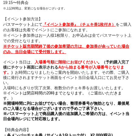
19:15〜特典会
※上記時間は、変更になる場合がございます。
【イベント参加方法】
パスマーケット上にて
『イベント参加券』（チェキ券1枚付き）
を
ご購入
のお客様は先着でイベントにご参加になれます。
※イベント参加券はお一人様1枚限り、
お申込みは全てパスマーケット上
での受付となります。
※チケット販売期間終了後の参加希望の方は、参加券が余っていた場合
のみ、当日会場にて受付致します。
イベント当日は、
入場番号順に階段にお並びください
。
（予約購入完了
後にチケット画面に表示される
Aから始まる番号が入場番号となりま
す。
）
お時間になりましたらご案内を開始いたします。その際、
ご購入
後に発行されますチケット画面をイベント当日会場入口にてお見せ下さ
い。
入場時にもぎりが完了次第、枚数分のチェキ券をお渡しいたします。
※
イベントは閉店時間の20時までとなります。（ご退出いただきま
す。）
※開場時間に列にお並びでない場合、整理券番号が無効となり、最後尾
のご入場となる場合がございますので予めご了承下さい。
※パスマーケット上で商品購入後の追加購入ご希望の方は、イベント当
日会場内レジにて対応致します。
【特典会内容】
・各メンバーチェキ券（サイン＆1分トーク付） ¥2,000(税込)