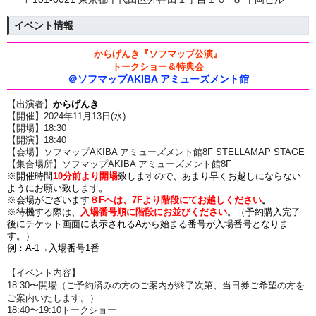
イベント情報
からげんき『ソフマップ公演』
トークショー＆特典会
＠ソフマップAKIBA アミューズメント館
【出演者】
からげんき
【開催】2024年11月13日(水)
【開場】18:30
【開演】18:40
【会場】ソフマップAKIBA アミューズメント館8F STELLAMAP STAGE
【集合場所】ソフマップAKIBA アミューズメント館8F
※開催時間
10分前より開場
致しますので、あまり早くお越しにならない
ようにお願い致します。
※会場がございます
８Fへは、7Fより階段にてお越しください
。
※待機する際は、
入場番号順に階段にお並びください
。（予約購入完了
後にチケット画面に表示されるAから始まる番号が入場番号となりま
す。）
例：A-1→入場番号1番
【イベント内容】
18:30〜開場
（ご予約済みの方のご案内が終了次第、当日券ご希望の方を
ご案内いたします。）
18:40〜19:10トークショー