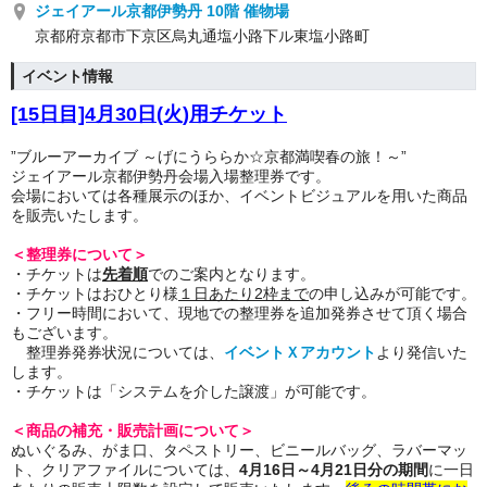
ジェイアール京都伊勢丹 10階 催物場
京都府京都市下京区烏丸通塩小路下ル東塩小路町
イベント情報
[15日目]4月30日(火
)用チケット
”ブルーアーカイブ ～げにうららか☆京都満喫春の旅！～”
ジェイアール京都伊勢丹会場入場整理券です。
会場においては各種展示のほか、イベントビジュアルを用いた商品
を販売いたします。
＜整理券について＞
・チケットは
先着順
でのご案内となります。
・チケットはおひとり様
１日あたり2枠まで
の申し込みが可能です。
・フリー時間において、現地での整理券を追加発券させて頂く場合
もございます。
整理券発券状況については、
イベントＸアカウント
より発信いた
します。
・チケットは「システムを介した譲渡」が可能です。
＜商品の補充・販売計画について＞
ぬいぐるみ、がま口、タペストリー、ビニールバッグ、ラバーマッ
ト、クリアファイル
については、
4月16日～4月21日分の期間
に
一日