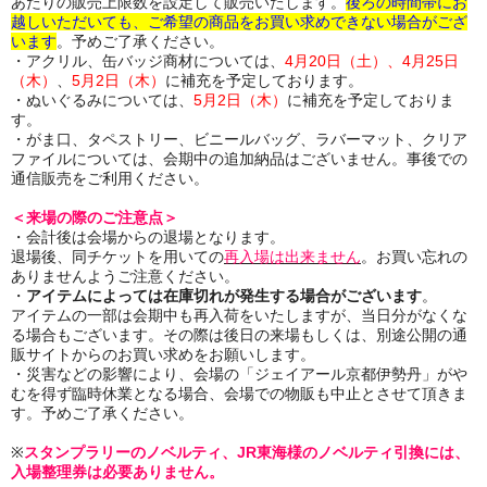
あたりの販売上限数を設定して販売いたします。
後ろの時間帯にお
越しいただいても、ご希望の商品をお買い求めできない場合がござ
います
。
予めご了承ください。
・アクリル、缶バッジ商材については、
4月20日（土）、4月25日
（木）
、
5月2日（木）
に補充を予定しております。
・ぬいぐるみについては、
5月2日（木）
に補充を予定しておりま
す。
・がま口、タペストリー、ビニールバッグ、ラバーマット、クリア
ファイルについては、
会期中の追加納品はございません。事後での
通信販売をご利用ください。
＜来場の際のご注意点＞
・会計後は会場からの退場となります。
退場後、同チケットを用いての
再入場は出来ません
。お買い忘れの
ありませんようご注意ください。
・
アイテムによっては在庫切れが発生する場合がございます
。
アイテムの一部は会期中も再入荷をいたしますが、当日分がなくな
る場合もございます。
その際は後日の来場もしくは、別途公開の通
販サイトからのお買い求めをお願いします。
・災害などの影響により、会場の「ジェイアール京都伊勢丹」がや
むを得ず臨時休業となる場合、会場での物販も中止とさせて頂きま
す。予めご了承ください。
※
スタンプラリーのノベルティ、JR東海様のノベルティ引換には、
入場整理券は必要ありません。