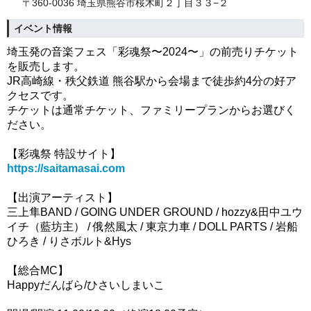
〒360-0036 埼玉県熊谷市桜木町２丁目３３−２
イベント情報
埼玉発の音楽フェス「彩魂祭〜2024〜」の前売りチケット
を販売します。
JR高崎線・秩父鉄道 熊谷駅から会場まで徒歩約4分の好ア
クセスです。
チケットは通常チケット、ファミリープランからお選びく
ださい。
【彩魂祭 特設サイト】
https://saitamasai.com
【出演アーティスト】
三上隼BAND / GOING UNDER GROUND / hozzy&田中ユウ
イチ（藍坊主） / 俄然風太 / 東京力車 / DOLL PARTS / 岩船
ひろき / りさボルト&Hys
【総合MC】
Happyだんばら
/
ひさいしまいこ