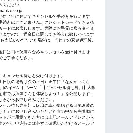
入ください。
kai.co.jp
かに当社においてキャンセルの手続きを行います。
手続きはございません。クレジットカードでお支払
カードにお戻しします。実際にお手元に戻るタイミ
りますので、返金日に関してお答えは致しかねます
yでお支払いいただいた場合は、当社での返金処理後、
、開催日当日の欠席を含めキャンセルを受け付けませ
でご了承ください。
にキャンセル待ちを受け付けます。
土日祝の場合は次の平日）正午に「なんかいくら
専用のイベントページ「【キャンセル待ち専用】大阪
朝市でお魚屋さんを体験しよう！」を公開します。
ちらからお申し込みください。
ンセル待ち専用】大阪湾の幸が集結する田尻漁港の
う！」にお申し込みいただいた方の中から先着順に
ットがご用意できた方には上記メールアドレスから
すので、申込時には必ずご確認いただけるメールア