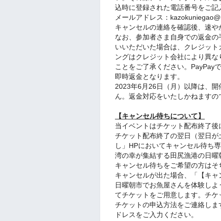
込時に登録された電話番号をご記
メールアドレス：kazokuniegao@nan
キャンセルの連絡を確認後、速や
なお、参加者さま自身での返金の
いいただいた場合は、クレジット
ングはクレジット会社により異な
ことをご了承ください。PayPa
即時返金となります。
2023年6月26日（月）以降は
ん。返金対応をいたしかねますの
【キャンセル待ちについて】
当イベントはチケット配布終了後
チケット配布終了の翌日（翌日が
し」HPにおいてキャンセル待ち
湾の幸が集結する田尻漁港の日曜
キャンセル待ちをご希望の方はそ
キャンセルが出た場合、「【キャ
日曜朝市でお魚屋さんを体験しよ
てチケットをご用意します。チケ
チケットの申込方法をご連絡しま
ドレスをご入力ください。