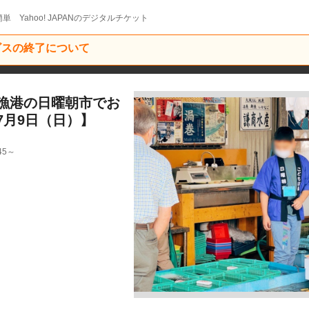
単 Yahoo! JAPANのデジタルチケット
ービスの終了について
漁港の日曜朝市でお
7月9日（日）】
45～