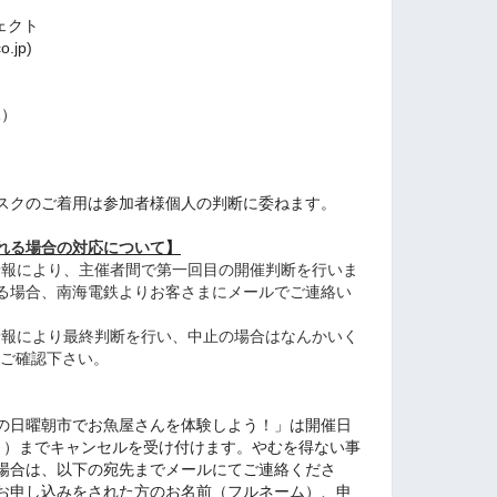
ェクト
.jp)
1）
スクのご着用は参加者様個人の判断に委ねます。
れる場合の対応について
】
気予報により、主催者間で第一回目の開催判断を行いま
る場合、南海電鉄よりお客さまにメールでご連絡い
気予報により最終判断を行い、中止の場合はなんかいく
、ご確認下さい。
の日曜朝市でお魚屋さんを体験しよう！」は開催日
（日））までキャンセルを受け付けます。やむを得ない事
場合は、以下の宛先までメールにてご連絡くださ
お申し込みをされた方のお名前（フルネーム）、申