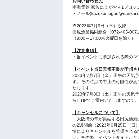
お問い合わせ先
南海電鉄 家族にえがお＋1プロジ
・メール(kazokuniegao@nankai.co
※2023年7月6日（木）以降
田尻漁業協同組合（072-465-007
（9:00～17:00※火曜日を除く）
【注意事項】
・当イベントに参加される際のマ
【
イベント当日天候不良が予想さ
2023年7月7日（金）正午の天
す。その時点で中止の可能性があ
たします。
2023年7月8日（土）正午の天
らしHPでご案内いたしますので
【キャンセルについて】
「大阪湾の幸が集結する田尻漁港
の2週間前（2023年6月25日
情によりキャンセルを希望される
い。その際、イベントタイトルと