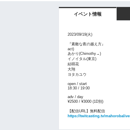
イベント情報
2023/09/19(火)
『素敵な夜の越え方』
act)
あかり(Chimothy→)
イノイタル(東京)
結唄花
大翔
ヨタカユウ
open / start
18:30 / 19:00
adv / day
¥2500 / ¥3000 (1D
別
)
【配信URL】無料配信
https://twitcasting.tv/mahorobalive