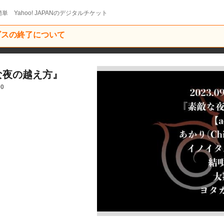
単 Yahoo! JAPANのデジタルチケット
ービスの終了について
敵な夜の越え方』
00