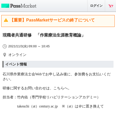
ログイン
【重要】PassMarketサービスの終了について
現職者共通研修 「作業療法生涯教育概論」
2021/11/3(水) 09:00 ～ 10:45
オンライン
イベント情報
石川県作業療法士会
Web
でお申し込み後に、参加費をお支払いくだ
さい。
研修に関するお問い合わせは、こちらへ。
担当者：
竹内佑（専門学校リハビリテーションアカデミー）
takeuchi
（
at
）
century.ac.jp
※（
at
）は＠に置き換えて