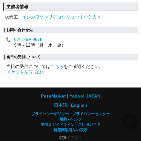
主催者情報
販売主
イシカワケンサギョウリョウホウシカイ
お問い合わせ先
076-259-0678
9時～12時（月・水・金）
当日の受付について
当日の受付については
こちら
をご確認ください。
チケットを取り出す
PassMarket
Yahoo! JAPAN
日本語
English
プライバシーポリシー
プライバシーセンター
規約
ヘルプ
主催者ガイドライン
ご利用ガイド
特定商取引法の表示
写真：アフロ