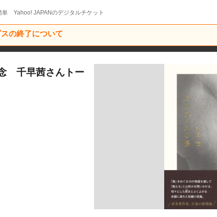
単 Yahoo! JAPANのデジタルチケット
ービスの終了について
念 千早茜さんトー