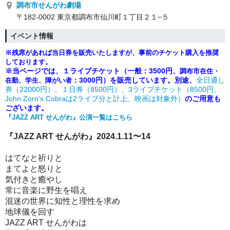
調布市せんがわ劇場
〒182-0002 東京都調布市仙川町１丁目２１−５
イベント情報
※残席があれば当日券を販売いたしますが、事前のチケット購入を推奨
しております。
※当ページでは、１ライブチケット（一般：3500円、
調布市在住・
：3000円）を販売しています。別途、
全日通し
在勤、学生、障がい者
券（22000円）、１日券（8500円）、3ライブチケット（8500円、
John Zorn's Cobraは2ライブ分と計上、映画は対象外）
のご用意も
ございます。
『
JAZZ ART せんがわ』公演一覧はこちら
『JAZZ ART せんがわ』2024.1.11〜14
はてなと祈りと
まてよと怒りと
気付きと癒やし
常に音楽に野生を唱え
混迷の世界に知性と理性を求め
地球儀を回す
JAZZ ART せんがわは