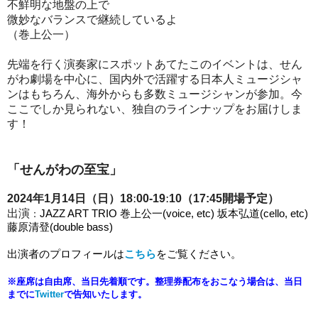
不鮮明な地盤の上で
微妙なバランスで継続しているよ
（巻上公一）
先端を行く演奏家にスポットあてたこのイベントは、せん
がわ劇場を中心に、国内外で活躍する日本人ミュージシャ
ンはもちろん、海外からも多数ミュージシャンが参加。今
ここでしか見られない、独自のラインナップをお届けしま
す！
「せんがわの至宝
」
2024年1月14日（日）18ː00-19ː10（17:45開場予定）
出演
：
JAZZ ART TRIO 巻上公一(voice, etc) 坂本弘道(cello, etc)
藤原清登(double bass)
出演者のプロフィールは
こちら
をご覧ください。
※座席は自由席、当日先着順です。整理券配布をおこなう場合は、当日
までに
Twitter
で告知いたします。