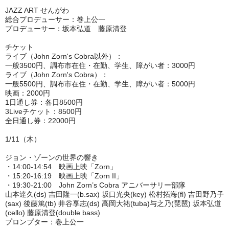
JAZZ ART せんがわ
総合プロデューサー：巻上公一
プロデューサー：坂本弘道 藤原清登
チケット
ライブ（John Zorn's Cobra以外）：
一般3500円、調布市在住・在勤、学生、障がい者：3000円
ライブ（John Zorn's Cobra）：
一般5500円、調布市在住・在勤、学生、障がい者：5000円
映画：2000円
1日通し券：各日8500円
3Liveチケット：8500円
全日通し券：22000円
1/11（木）
ジョン・ゾーンの世界の響き
・14:00-14:54 映画上映「Zorn」
・15:20-16:19 映画上映「Zorn II」
・19:30-21:00 John Zorn’s Cobra アニバーサリー部隊
山本達久(ds) 吉田隆一(b.sax) 坂口光央(key) 松村拓海(fl) 吉田野乃子
(sax) 後藤篤(tb) 井谷享志(ds) 高岡大祐(tuba)与之乃(琵琶) 坂本弘道
(cello) 藤原清登(double bass)
プロンプター：巻上公一