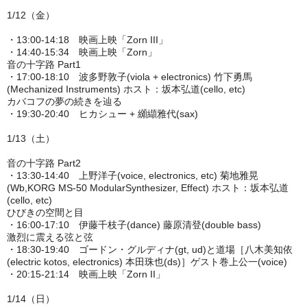
1/12（金）
・13:00-14:18 映画上映「Zorn III」
・14:40-15:34 映画上映「Zorn」
音の十字路 Part1
・17:00-18:10 波多野敦子(viola + electronics) 竹下勇馬
(Mechanized Instruments) ホスト：坂本弘道(cello, etc)
カバコフの夢の続きを辿る
・19:30-20:40 ヒカシュー + 纐纈雅代(sax)
1/13（土）
音の十字路 Part2
・13:30-14:40 上野洋子(voice, electronics, etc) 菊地雅晃
(Wb,KORG MS-50 ModularSynthesizer, Effect) ホスト：坂本弘道
(cello, etc)
ひびきの空間と目
・16:00-17:10 伊藤千枝子(dance) 藤原清登(double bass)
激烈に震える弦と弦
・18:30-19:40 ゴードン・グルディナ(gt, ud)と道場［八木美知依
(electric kotos, electronics) 本田珠也(ds)］ゲスト巻上公一(voice)
・20:15-21:14 映画上映「Zorn II」
1/14（日）