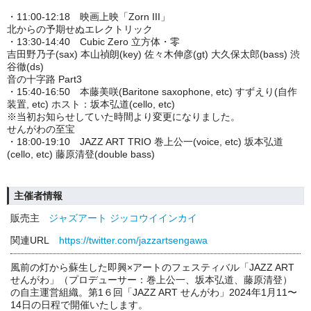
・11:00-12:18 映画上映「Zorn III」
北からの予期せぬエレクトリック
・13:30-14:40 Cubic Zero 立方体・零
吉田野乃子(sax) 本山禎朗(key) 佐々木伸彦(gt) 大久保太郎(bass) 渋
谷徹(ds)
音の十字路 Part3
・15:40-16:50 本藤美咲(Baritone saxophone, etc) すずえり(自作
装置, etc) ホスト：坂本弘道(cello, etc)
※当初お知らせしていた時間より変更になりました。
せんがわの至宝
・18:00-19:10 JAZZ ART TRIO 巻上公一(voice, etc) 坂本弘道
(cello, etc) 藤原清登(double bass)
主催者情報
販売主
ジャズアート ジッコウイインカイ
関連URL
https://twitter.com/jazzartsengawa
風前の灯から蘇生した即興×アートのフェスティバル「JAZZ ART
せんがわ」（プロデューサー：巻上公一、坂本弘道、藤原清登）
の自主運営組織。第1６回「JAZZ ART せんがわ」2024年1月11〜
14日の日程で開催いたします。