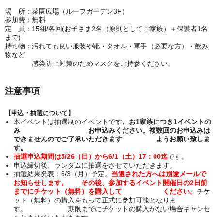
場 所：菜園広場（ルーフガーデン3F）
参加費：無料
定 員：15組/各回(お子さま2名（原則としてご家族）＋保護者1名
まで)
持ち物：汚れても良い服装や靴・タオル・軍手（必要な方）・飲み
物など
感染防止対策のためマスクをご持参ください。
注意事項
【申込・抽選について】
本イベントは抽選制のイベントです
。お1家族につき1イベントの
み
お申込みください。複数回のお申込みは
できませんのでご了承いただきます
ようお願い致しま
す。
抽選
申込期間は5/26（日）から6/1（土）17：00迄
です。
申込締切後、ランダムに抽選をさせていただきます。
抽選結果発表：6/3（月）予定。
当選された方へは別途メールで
お知らせします。
その後、参加するイベント開催日の2日前
までにチケット
（無料）
を購入して
ください。
チケ
ット（無料）の購入をもって正式に参加可能となりま
す。
期限までにチケットの購入がない場合キャンセ