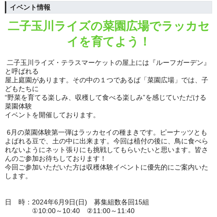
イベント情報
二子玉川ライズの菜園広場でラッカセ
イを育てよう！
二子玉川ライズ・テラスマーケットの屋上には『ルーフガーデン』
と呼ばれる
屋上庭園があります。
その中の１つであるば「菜園広場」では、子
どもたちに
“野菜を育てる楽しみ、収穫して食べる楽しみ”を感じていただける
菜園体験
イベントを開催しております。
6月の菜園体験第一弾はラッカセイの種まきです。ピーナッツとも
よばれる豆で、土の中に出来ます。
今回は植付の後に、鳥に食べら
れないようにネット張りにも挑戦してもらいたいと思います。
皆さ
んのご参加お待ちしております！
今回ご参加いただいた方は収穫体験イベントに優先的にご案内いた
します。
日 時：
2024年6月9日(日) 募集組数各回15組
①10:00～10:40 ②11:00～11:40