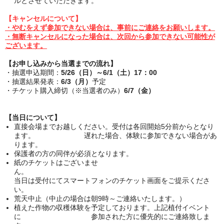
ルとさせていただきます。
【キャンセルについて】
・やむをえず参加できない場合は、事前にご連絡をお願いします。
・無断キャンセルになった場合は、次回から参加できない可能性が
ございます。
【
お申し込みから当選までの流れ
】
・抽選申込期間：
5/26
（日）
～6/1（土）17：00
・
抽選結果発表：
6/3（月）
予定
・チケット購入締切（
※当選者のみ
）
6/7（金）
【当日について】
直接会場までお越しください。受付は各回開始5分前からとなり
ます。 遅れた場合、体験に参加できない場合があ
ります。
保護者の方の同伴が必須となります。
紙のチケットはございませ
ん。
当日は受付にてスマートフォンのチケット画面をご提示くださ
い。
荒天中止（中止の場合は朝9時～ご連絡いたします。）
植えた作物の収穫体験を予定しております。上記植付イベント
に
参加された方に優先的にご連絡致しま