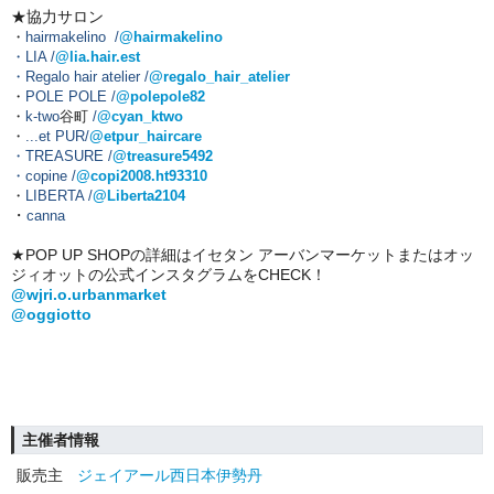
★協力サロン
・
hairmakelino /
@hairmakelino
・
LIA /
@lia.hair.est
・
Regalo hair atelier /
@regalo_hair_atelier
・
POLE POLE /
@polepole82
・
k-two
谷町
/
@cyan_ktwo
・
...et PUR/
@etpur_haircare
・
TREASURE /
@treasure5492
・
copine /
@copi2008.ht93310
・
LIBERTA /
@Liberta2104
・
canna
★POP UP SHOPの詳細はイセタン アーバンマーケットまたはオッ
ジィオットの公式インスタグラムをCHECK！
@wjri.o.urbanmarket
@oggiotto
主催者情報
販売主
ジェイアール西日本伊勢丹