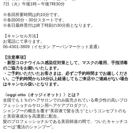
7日（火）午後1時～午後7時30分
※各回所要時間は約10分です。
※各回00分・30分スタートです。
※各日最終受付は終了時刻の30分前となります。
【キャンセル方法】
お電話にて承ります。
06‐4301-3809（イセタン アーバンマーケット直通）
【注意事項】
・新型コロナウイルス感染症対策として、マスクの着用、手指消毒
のご協力をお願いいたします。
・ご予約いただいたお客さまは、必ずご予約時間までお越しくださ
い。ご予約時間から10分以上経過してもご来店やご連絡がない場合
はキャンセル扱いとなります。
〈oggi otto（オッジィオット）〉とは？
全国でも１％のヘアサロンでのみ販売されている希少性の高いプロ
フェッショナルサロン用ヘアケアプロダクツ。
シャンプーの概念を覆す“美容液で髪を洗う”というコンセプトのも
と美容液成分を高濃度に配合。
髪のプロフェッショナルである美容師達の間で、ついたキャッチコ
ピーは“魔法のシャンプー”。