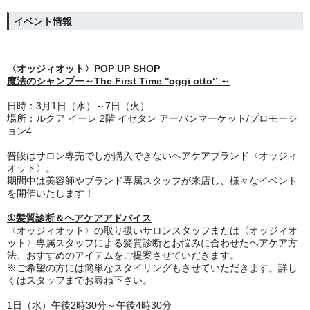
イベント情報
〈オッジィオット〉POP UP SHOP
魔法のシャンプー～The First Time ''oggi otto‘’ ～
日時：3月1日（水）～7日（火）
場所：ルクア イーレ 2階 イセタン アーバンマーケット/プロモーシ
ョン4
普段はサロン専売でしか購入できないヘアケアブランド〈オッジィ
オット〉。
期間中は美容師やブランド専属スタッフが来店し、様々なイベント
を開催いたします！
①
髪質診断＆ヘアケアアドバイス
〈オッジィオット〉の取り扱いサロンスタッフまたは〈オッジィオ
ット〉専属スタッフによる髪質診断とお悩みに合わせたヘアケア方
法、おすすめのアイテムをご提案させていだきます。
※ご希望の方には簡単なスタイリングもさせていただきます。詳し
くはスタッフまでお尋ね下さい。
1日（水）午後2時30分～午後4時30分