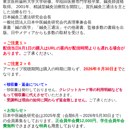
東京医科歯科大学大学研修。早稲田医療専門学校卒業。鍼灸師資格
取得。 2001年、精誠堂鍼灸治療院を開院し、賀氏鍼灸三通法を主と
した治療を行う。
日本鍼灸三通法研究会会長
一般社団法人日本中医鍼灸研究会代表理事兼会長
著書「鍼の医学」「鍼灸三通法」その他著書、監修多数の書籍を出
版。日中メディアからも多数の取材を受ける。
＜ご注意１＞
配信当日6月1日の購入はURLの案内が配信時間よりも遅れる場合が
あります。
ご了承ください。
＜ご注意２＞６
アーカイブ視聴期間は購入の時期に限らず、
2026年６月30日まで
と
なります。
＜領収書・返金について＞
・
領収書は発行しておりません
。
クレジットカード等の利用明細などを
もって領収書に代えさせて
いただきます。
・
受講料は理由の如何に関わらず返金致しません。
ご了承ください。
＜お知らせ＞
日本中医鍼灸研究会は2025年度（会期6月～2026年5月30日まで）
の会員募集をしております。
正会員年会費12,000円、学生会員年会
費無料
でさまざまな
特典
も用意しております。