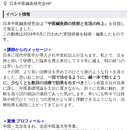
日本中医鍼灸研究会HP
イベント情報
日本中医鍼灸研究会は
「中医鍼灸師の技術と生活の向上」
を目指し
て発足しました。
この動画は2024年8月に行われた実技研修を録画・編集したもので
す。
＜講師からのメッセージ＞
日本に現代中医学が導入され半世紀以上が立ちます。私とて、父を
師と仰いで研鑽した臨床を携え来日して３０年に越え、時の経つの
は早いものです。
その間、より良い治療法を求めてのひとり旅のような日々を送り
ました。思い起こせば、
一回で治せるように、鍼一本で効くよう
に、少なくとも数回の治療で効果を出すべき
という命題を自分自身
に課し、中医基礎理論を土台に置きながら、折々に古典に触れ、文
献を漁り試行錯誤の連続であった気がします。幸いにも昨今では経
絡や経穴ひとつひとつの意味がより深く理解できるようになり、治
療効果も格段に上がってきております。
＜賀偉 プロフィール＞
中国・北京生まれ。北京中医薬大学卒業。