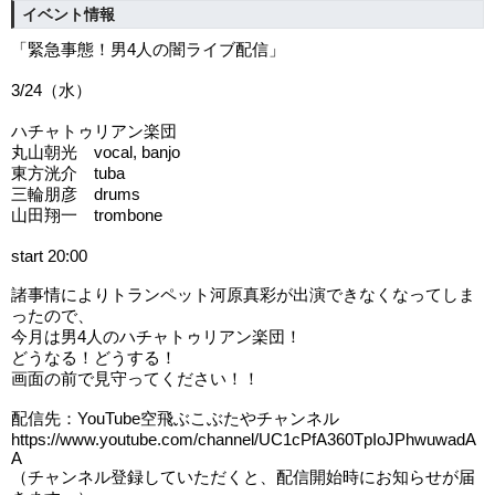
イベント情報
「緊急事態！男4人の闇ライブ配信」
3/24（水）
ハチャトゥリアン楽団
丸山朝光 vocal, banjo
東方洸介 tuba
三輪朋彦 drums
山田翔一 trombone
start 20:00
諸事情によりトランペット河原真彩が出演できなくなってしま
ったので、
今月は男4人のハチャトゥリアン楽団！
どうなる！どうする！
画面の前で見守ってください！！
配信先：YouTube空飛ぶこぶたやチャンネル
https://www.youtube.com/channel/UC1cPfA360TpIoJPhwuwadA
A
（チャンネル登録していただくと、配信開始時にお知らせが届