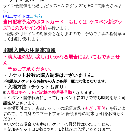
サイン会開催を記念した”
ゲスペン新グッズ”がECにて販売されま
す。
(※ECサイトは
こちら
)
当日配布予定のポストカード、もしくは
”ゲスペン新グッ
ズ”
にのみサイン対応
を行います。
上記以外はサインの対象外となりますので、予めご了承の程何卒宜
しくお願い致します。
※
購入時の注意事項※
・
購入後の払い戻しはいかなる場合においてもできませ
ん。
予めご了承ください。
・チケット枚数の購入制限はございません。
※複数枚チケットをお持ちの方は各部一度に消化となります。
・
入場方法（チケットもぎり）
※
入場はチケットに記載の整理番号順
となります。
※イベント開催状況によってはイベント参加まで待ち時間を頂く可
能性がございます。
※会場受付にて、
参加チケットの認証確認（
もぎり受付
）を行いま
すので、ご自身のスマートフォン(保護者様の端末も可)をお持ちく
ださい。
※いかなる場合でも参加チケットの再発行はいたしません。
※参加チケットは1枚につき、1名様がご入場いただけます。