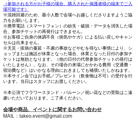
（参加される方がお子様の場合、購入された保護者様の端末でご入
場可能です）
※混雑回避のため、最小人数で会場へお越しくださりますようご協
力をお願いします。
※携帯電話（スマートフォン）の紛失・破損・データを消失した場
合、参加チケットの再発行はできません。
※お客様ご自身の体調不良（病気やケガ）による払い戻しやキャン
セルは出来ません。
※天災・疫病の蔓延・不慮の事故などやむを得ない事情により、シ
ョップまたは施設が休業となった場合、休業となった日付の参加チ
ケットは無効となります。（他の日付の代替参加チケットの発行は
いたしません）。なお、その場合の来場にかかわる費用（交通費・
宿泊費など）はいかなる理由におきましても補償いたしかねます。
※本サイン会ではお手紙／プレゼント（飲食物は不可）の受付を行
います。当日はスタッフにお渡しください。
※本公演でフラワースタンド・バルーン／祝い花などの受取はこ遠
慮いただいております。こ了承ください。
会場や商品、イベントに関するお問い合わせ
MAIL：takeo.event@gmail.com