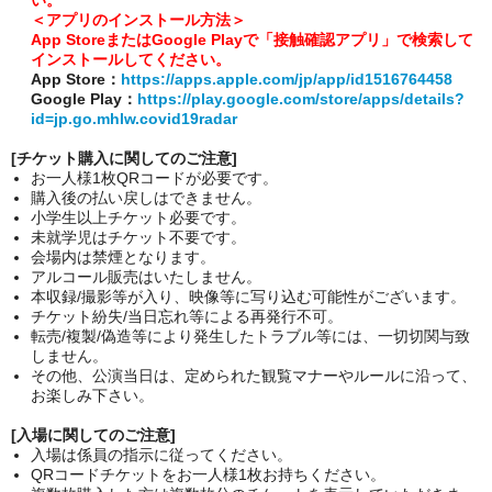
い。
＜アプリのインストール方法＞
App StoreまたはGoogle Playで「接触確認アプリ」で検索して
インストールしてください。
App Store：
https://apps.apple.com/jp/app/id1516764458
Google Play：
https://play.google.com/store/apps/details?
id=jp.go.mhlw.covid19radar
[チケット購入に関してのご注意]
お一人様1枚QRコードが必要です。
購入後の払い戻しはできません。
小学生以上チケット必要です。
未就学児はチケット不要です。
会場内は禁煙となります。
アルコール販売はいたしません。
本収録/撮影等が入り、映像等に写り込む可能性がございます。
チケット紛失/当日忘れ等による再発行不可。
転売/複製/偽造等により発生したトラブル等には、一切切関与致
しません。
その他、公演当日は、定められた観覧マナーやルールに沿って、
お楽しみ下さい。
[入場に関してのご注意]
入場は係員の指示に従ってください。
QRコードチケットをお一人様1枚お持ちください。