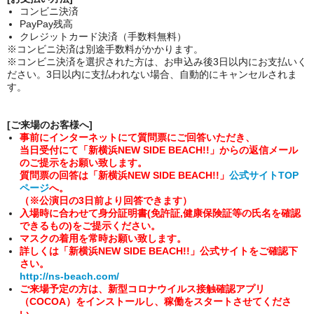
コンビニ決済
PayPay残高
クレジットカード決済（手数料無料）
※コンビニ決済は別途手数料がかかります。
※コンビニ決済を選択された方は、お申込み後3日以内にお支払いく
ださい。3日以内に支払われない場合、自動的にキャンセルされま
す。
[
ご来場のお客様へ
]
事前にインターネットにて質問票にご回答いただき、
当日受付にて「新横浜NEW SIDE BEACH!!」からの返信メール
のご提示をお願い致します。
質問票の回答は「新横浜NEW SIDE BEACH!!」
公式サイトTOP
ページ
へ。
（※公演日の3日前より回答できます）
入場時に合わせて身分証明書(免許証,健康保険証等の氏名を確認
できるもの)
をご提示ください。
マスクの着用を常時お願い致します。
詳しくは「
新横浜NEW SIDE BEACH!!」公式サイトをご確認下
さい。
http://ns-beach.com/
ご来場予定の方は、新型コロナウイルス接触確認アプリ
（COCOA）をインストールし、稼働をスタートさせてくださ