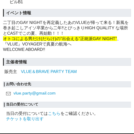
ビルB1
イベント情報
二丁目のGAY NIGHTを再定義したあのVLUEが帰って来る！新風を
巻き起こしアイソ卒業から二年‼とびっきりHIGH QUALITY な場所
とCASTでこの夏、再始動！！！
オトコによる男だけ(だらけ)の”出会える”正統派GAY NIGHT”
、
『VLUE』VOYAGERで真夏の航海へ
WELCOME ABOARD!!
主催者情報
販売主
VLUE＆BRAVE PARTY TEAM
お問い合わせ先
vlue.party@gmail.com
当日の受付について
当日の受付については
こちら
をご確認ください。
チケットを取り出す