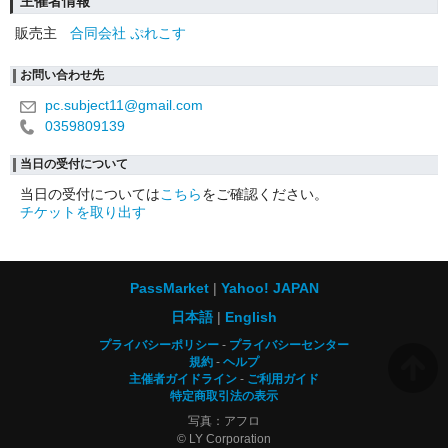
主催者情報
販売主
合同会社 ぷれこす
お問い合わせ先
pc.subject11@gmail.com
0359809139
当日の受付について
当日の受付については
こちら
をご確認ください。
チケットを取り出す
PassMarket
Yahoo! JAPAN
日本語
English
プライバシーポリシー
プライバシーセンター
規約
ヘルプ
主催者ガイドライン
ご利用ガイド
特定商取引法の表示
写真：アフロ
© LY Corporation