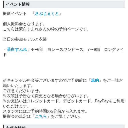
イベント情報
撮影
イベント 『
さぶじぇくと
』
個人撮影会となります。
こちらは茉白すふれさんの枠の予約ページです。
当日の参加モデルと衣装
・
茉白すふれ
：4〜6部 白レースワンピース 7〜9部 ロングメイ
ド
※キャンセル料金等ございますのでご予約前に『
規約
』をご一読お
願いいたします
。
ご注意くださいませ。
※衣装は予告なく変更となる場合がございます。
※お支払いはクレジットカード、デビットカード、PayPayをご利用
いただけます。
スタジオにはご予約時間の5分前から入れます。
撮影会の規定は「
こちら
」をご覧ください。