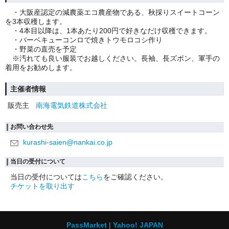
・大阪産認定の減農薬エコ農産物である、秋採りスイートコーン
を
3
本収穫します。
・
4
本目以降は、
1
本あたり
200
円で好きなだけ収穫できます。
・バーベキューコンロで焼きトウモロコシ作り
・野菜の直売を予定
※汚れても良い服装でお越しください。長袖、長ズボン、軍手の
着用をお勧めします。
主催者情報
販売主
南海電気鉄道株式会社
お問い合わせ先
kurashi-saien@nankai.co.jp
当日の受付について
当日の受付については
こちら
をご確認ください。
チケットを取り出す
PassMarket
Yahoo! JAPAN