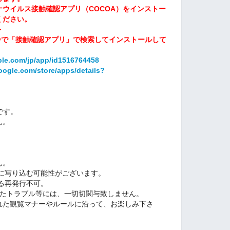
ウイルス接触確認アプリ（COCOA）をインストー
ください。
＞
e Playで「接触確認アプリ」で検索してインストールして
ple.com/jp/app/id1516764458
google.com/store/apps/details?
です。
ん。
。
。
ん。
に写り込む可能性がございます。
る再発行不可。
したトラブル等には、一切切関与致しません。
れた観覧マナーやルールに沿って、お楽しみ下さ