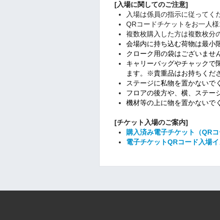
[入場に関してのご注意]
入場は係員の指示に従ってく
QRコードチケットをお一人様
複数枚購入した方は複数枚分
会場内に持ち込む荷物は最小
クローク用の袋はございませ
キャリーバッグやチャックで
ます。※貴重品はお持ちくだ
ステージに私物を置かないで
フロアの後方や、横、ステー
機材等の上に物を置かないで
[チケット入場のご案内]
購入済み電子チケット（QR
電子チケットQRコード入場イ