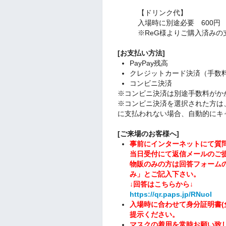
【ドリンク代】
入場時に別途必要 600円
※ReG様よりご購入済みの
[お支払い方法]
PayPay残高
クレジットカード決済（手数
コンビニ決済
※コンビニ決済は別途手数料がか
※コンビニ決済を選択された方は
に支払われない場合、自動的にキ
[
ご来場のお客様へ
]
事前にインターネットにて質
当日受付にて返信メールのご
物販のみの方は回答フォーム
み」とご記入下さい。
↓回答はこちらから↓
https://qr.paps.jp/RNuol
入場時に合わせて身分証明書(
提示ください。
マスクの着用を常時お願い致