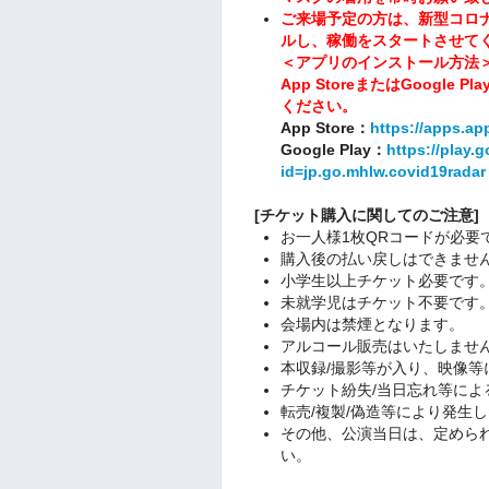
ご来場予定の方は、新型コロナ
ルし、稼働をスタートさせて
＜アプリのインストール方法
App StoreまたはGoogl
ください。
App Store：
https://apps.ap
Google Play：
https://play.
id=jp.go.mhlw.covid19radar
[チケット購入に関してのご注意]
お一人様1枚QRコードが必要
購入後の払い戻しはできませ
小学生以上チケット必要です
未就学児はチケット不要です
会場内は禁煙となります。
アルコール販売はいたしませ
本収録/撮影等が入り、映像等
チケット紛失/当日忘れ等によ
転売/複製/偽造等により発生
その他、公演当日は、定めら
い。