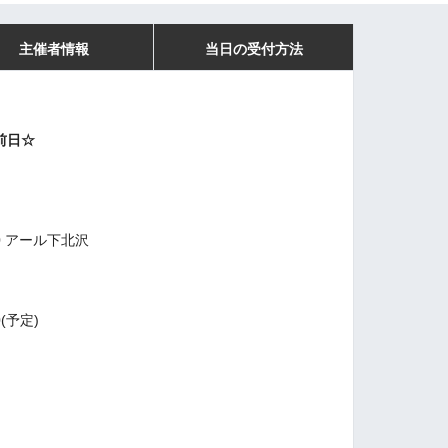
主催者情報
当日の受付方法
前日☆
0 アール下北沢
30(予定)