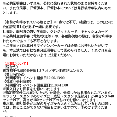
※公的証明書はいずれも、公的に発行された状態のままお持ちくださ
い。また住民票、戸籍謄本、戸籍抄本については発行後半年以内のもの
とします。
【名前が印字されている物とは】※1点では不可。確認には、このほかに
公的証明書1点が必ず一緒に必要です。
社員証、顔写真の無い学生証、クレジットカード、キャッシュカード
※公共料金請求書（電気/水道等）や、各種郵便物の類は、名前が印字さ
れたものであっても不可となります。
＜ご注意＞顔写真付きマイナンバーカードは会場にお持ちいただいて
も、本公演では有効な身分証明書として認められません。くれぐれも会
場にお持ちいただかないようご注意ください。
【お花について】
《
送付先》
東京都千代田区外神田1-2-7 オノデン本館5F
エンタス
《着日時指定》
（時間厳守）
イベント開催日12:00-13:00
《引取り受付日時》
（時間厳守）
イベント開催翌日11:00-13:00
※搬入口より回収をお願いいたします
※指定時間外にお届けいただいた場合、受取しかねる場合もございます。
※フラワースタンドのサイズは、底辺（スタンド足部分）が40センチ×40
センチ以下、高さが180センチ以下のものでお願いいたします。
※お花、飾り部分が上記のサイズから大きくはみ出しているものに関し
ては、飾ることができない場合もございますので、予めご了承くださ
い。