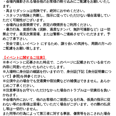
・会場内撮影される場合他のお客様の映り込みにご配慮をお願いいたし
ます。
・高まりダッシュは危険です。絶対におやめください。
・スタッフが危険と判断し、指示に従っていただけない場合退場してい
ただく可能性がございます。
・会場内は全面禁煙です。所定の喫煙所をご利用ください。
・暴力行為、迷惑行為（泥酔、過度なナンパ、無許可撮影など）は一切
禁止です。発見次第退場、または警察へご連絡させていただきます。予
めご了承下さい。
・安全で楽しいイベント にするため、譲り合いの気持ち、周囲の方への
ご配慮をお願い致します。
【イベントに関するご注意】
※本イベントに応募された時点で、このページに記載されている全ての
内容に同意いただいたものといたします。
※入場時に身分証の確認を行いますので、身分証(下記【身分証明書につ
いて】参照)を持参ください。
※公演中止の場合でも交通費や宿泊費などの補償はできません。あらか
じめご了承ください。
※注意事項をお守りいただけなかった場合のトラブルは一切責任を負い
かねます。
※会場内外において、他のお客様のご迷惑になる行為、係員の指示に従
わない等のお客様は退場していただく場合がございます。その際の払戻
し等は一切行いません。
また同等の行為によって第三者に対する事故、傷害等をおこされた場合