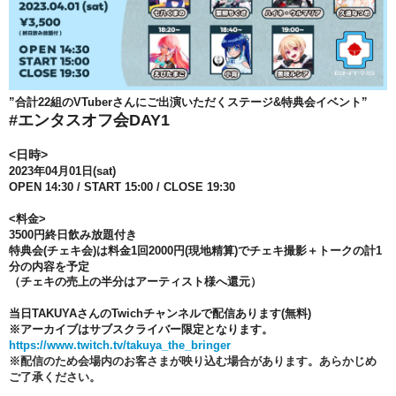
”合計22組のVTuberさんにご出演いただくステージ&特典会イベント”
#エンタスオフ会DAY1
<日時>
2023年04月01日(sat)
OPEN 14:30 / START 15:00 / CLOSE 19:30
<料金>
3500円終日飲み放題付き
特典会(チェキ会)は
料金1回2000円(現地精算)でチェキ撮影＋トークの計1
分の内容を予定
（チェキの売上の半分はアーティスト様へ還元）
当日TAKUYAさんのTwichチャンネルで配信あります(無料)
※アーカイブはサブスクライバー限定となります。
https://www.twitch.tv/takuya_the_bringer
※配信のため会場内のお客さまが映り込む場合があります。あらかじめ
ご了承ください。