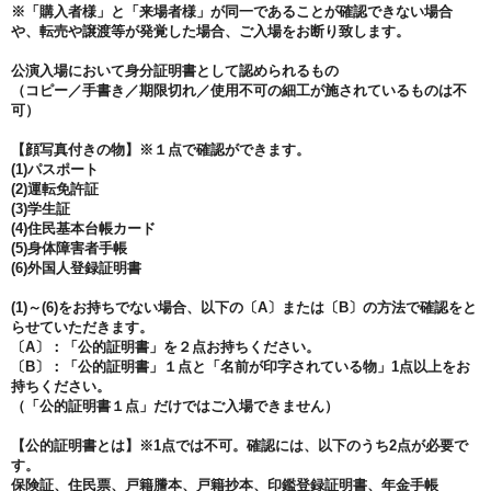
※「購入者様」と「来場者様」が同一であることが確認できない場合
や、転売や譲渡等が発覚した場合、ご入場をお断り致します。
公演入場において身分証明書として認められるもの
（コピー／手書き／期限切れ／使用不可の細工が施されているものは不
可）
【顔写真付きの物】※１点で確認ができます。
(1)パスポート
(2)運転免許証
(3)学生証
(4)住民基本台帳カード
(5)身体障害者手帳
(6)外国人登録証明書
(1)～(6)をお持ちでない場合、以下の〔A〕または〔B〕の方法で確認をと
らせていただきます。
〔A〕：「公的証明書」を２点お持ちください。
〔B〕：「公的証明書」１点と「名前が印字されている物」1点以上をお
持ちください。
（「公的証明書１点」だけではご入場できません）
【公的証明書とは】※1点では不可。確認には、以下のうち2点が必要で
す。
保険証、住民票、戸籍謄本、戸籍抄本、印鑑登録証明書、年金手帳