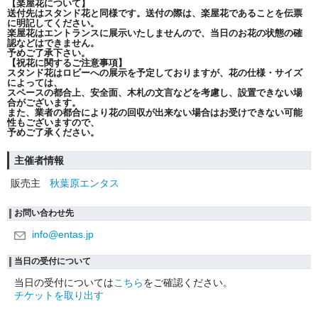
【楽屋花について】
送付先はスタンド花と同様です。送付の際は、楽屋花であることを伝票
に明記してください。
楽屋花はエントランスに展示いたしませんので、当日のお花の状態の確
認などはできません。
予めご了承下さい。
【祝花に関するご注意事項】
スタンド花はロビーへの展示を予定しておりますが、花の仕様・サイズ
によっては、
スペースの都合上、安全面、木札の文言などを考慮し、設置できない場
合がございます。
また、業者の都合により花の回収が出来ない場合はお受けできない可能
性もございますので、
予めご了承ください。
主催者情報
販売主
秋葉原エンタス
お問い合わせ先
info@entas.jp
当日の受付について
当日の受付については
こちら
をご確認ください。
チケットを取り出す