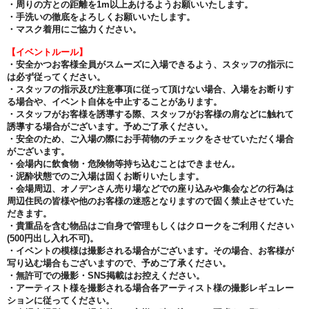
・周りの方との距離を1m以上あけるようお願いいたします。
・手洗いの徹底をよろしくお願いいたします。
・マスク着用にご協力ください。
【イベントルール】
・安全かつお客様全員がスムーズに入場できるよう、スタッフの指示に
は必ず従ってください。
・スタッフの指示及び注意事項に従って頂けない場合、入場をお断りす
る場合や、イベント自体を中止することがあります。
・スタッフがお客様を誘導する際、スタッフがお客様の肩などに触れて
誘導する場合がございます。予めご了承ください。
・安全のため、ご入場の際にお手荷物のチェックをさせていただく場合
がございます。
・会場内に飲食物・危険物等持ち込むことはできません。
・泥酔状態でのご入場は固くお断りいたします。
・会場周辺、オノデンさん売り場などでの座り込みや集会などの行為は
周辺住民の皆様や他のお客様の迷惑となりますので固く禁止させていた
だきます。
・貴重品を含む物品はご自身で管理もしくはクロークをご利用ください
(500円出し入れ不可)。
・イベントの模様は撮影される場合がございます。その場合、お客様が
写り込む場合もございますので、予めご了承ください。
・無許可での撮影・SNS掲載はお控えください。
・アーティスト様を撮影される場合各アーティスト様の撮影レギュレー
ションに従ってください。