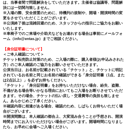
は、当事者間で問題解決をしていただきます。主催者は協議等、問題解
決には一切関与致しません。
※入場の際、安全措置のために、待機列の規制や、開場・開演時間の変
更をさせていただくことがございます。
※公演終了後は混雑回避のため、スタッフからの指示にご協力をお願い
いたします。
※車椅子でのご来場や介助犬などをお連れする場合は事前にメールフォ
ーム（info@entas.jp）までご相談ください。
【身分証明書について】
＜ご本人確認について＞
チケット転売防止対策のため、ご入場の際に、購入者様(お申込みされた
方）のご本人確認のご協力をお願いさせていただきます。
公演当日は、お名前が記載されている「チケット」と、チケットに明記
されているお名前と同じお名前の確認ができる「身分証明書（1点、また
は2点以上）」を必ずお持ちください。
「チケット」「身分証明書」をお持ちいただけない場合、紛失、盗難、
不備がある場合等いかなる理由においてもご入場をお断りさせていただ
きます。その場合、チケットの払い戻し・交通費等の負担も致しませ
ん。あらかじめご了承ください。
※確認内容に相違がある場合、確認のため、しばらくお待ちいただく場
合がございます。
※開演間際は、本人確認の都合上、大変混み合うことが予想され、開演
時間までにお入りいただけない場合がございます。開場時間になりまし
たら、お早めに会場へご入場ください。