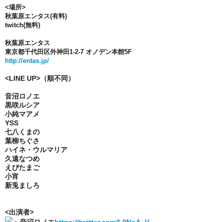
<場所>
秋葉原エンタス(有料)
twitch(無料)
秋葉原エンタス
東京都千代田区外神田1-2-7 オノデン本館5F
http://entas.jp/
<LINE UP>（順不同）
音沼ロノエ
黒咲ルシア
小純マアメ
YSS
七八くまの
葉柳ちぐさ
ハイネ・ウルマリア
久遠なつめ
えぴたまご
小宵
新兎ましろ
<出演者>
＞
音沼ロノエ
https://twitter.com/L0NoA_V