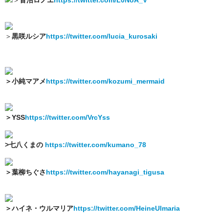
＞
黒咲ルシア
https://twitter.com/lucia_kurosaki
＞小純マアメ
https://twitter.com/kozumi_mermaid
＞YSS
https://twitter.com/VrcYss
>七八くまの
https://twitter.com/kumano_78
＞葉柳ちぐさ
https://twitter.com/hayanagi_tigusa
＞ハイネ・ウルマリア
https://twitter.com/HeineUlmaria