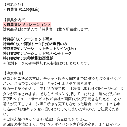
【対象商品】
・
特典券 ¥1,100(税込)
【特典会内容】
＜特典券レギュレーション＞
対象商品1枚ご購入で「特典券」1枚を配布致します。
特典券1枚：ツーショット写メ
特典券1枚：個別トーク(1分)※当日のみ
特典券2枚：ツーショットチェキサイン(1分）
特典券2枚：ツーショット写メ+1分トーク
特典券2枚：20秒携帯動画撮影
※個別トークのみ時間切れの振替はなしとなります。
【注意事項】
※コンビニ決済の方は、チケット販売期間内までに決済をお済ませくだ
さい。お済でない場合は、キャンセルさせて頂きます。
※カード決済の方は、申し込み完了後、【決済へ進む(外部ページへ)】ボ
タンが表示されます。そちらのボタンを押していただき、進んだ先の画
面(SBペイメントサービス株式会社の画面)で決済手続きを終えることで
購入が完了します。決済手続きを完了しなかった場合、チケットのお申
し込みが無効(キャンセル扱い)となってしまいますので、ご注意くださ
い。
※ご購入後のキャンセル(返金)・変更はできません。
※諸般の事情により、やむをえずイベント内容等の変更、またはイベン