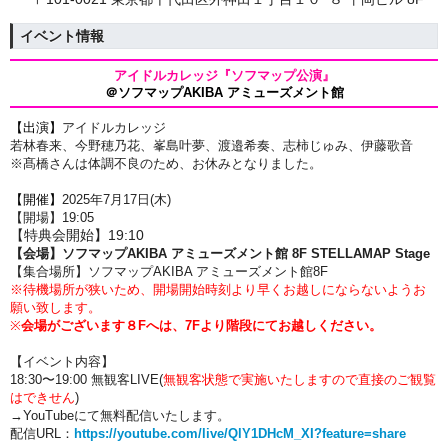
イベント情報
アイドルカレッジ
『ソフマップ公演』
＠ソフマップAKIBA アミューズメント館
【出演】
アイドルカレッジ
若林春来、今野穂乃花、
峯島叶夢、
渡邉希奏、志柿じゅみ、伊藤歌音
※
髙橋さんは体調不良のため、お休みとなりました。
【開催】
2025年7月17
日(木)
【開場】19:05
【特典会開始】19:10
【会場】ソフマップAKIBA アミューズメント館 8F
STELLAMAP Stage
【集合場所】
ソフマップAKIBA アミューズメント館8F
※待機場所が狭いため、開場開始時刻より早くお越しにならないようお
願い致します。
※
会場がございます８Fへは、7Fより階段にてお越しください。
【イベント内容】
18:30〜19:00 無観客LIVE
(
無観客状態で実施いたしますので直接のご観覧
はできせん
)
→YouTubeにて無料配信いたします。
配信URL：
https://youtube.com/live/QlY1DHcM_XI?feature=share