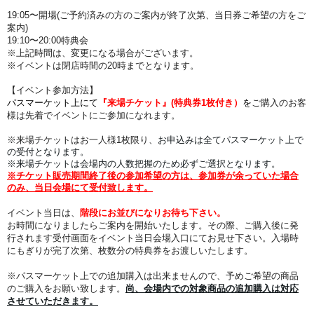
19:05〜開場(ご予約済みの方のご案内が終了次第、当日券ご希望の方をご
案内)
19:10
〜20:00特典会
※上記時間は、変更になる場合がございます。
※イベントは閉店時間の20時までとなります。
【イベント参加方法】
パスマーケット上にて
『来場チケット』(特典券1枚付き）
を
ご購入のお客
様は
先着でイベントにご参加になれます。
※来場チケットはお一人様1枚限り、
お申込みは全てパスマーケット上で
の受付となります。
※来場チケット
は会場内の人数把握のため必ずご選択となります。
※チケット販売期間終了後の参加希望の方は、参加券が余っていた場合
のみ、当日会場にて受付致します。
イベント当日は、
階段にお並びになりお待ち下さい。
お時間になりましたらご案内を開始いたします。その際、
ご購入後に発
行されます受付画面をイベント当日会場入口にてお見せ下さい。
入場時
にもぎりが完了次第、枚数分の特典券をお渡しいたします。
※パスマーケット上での追加購入は出来ませんので、予めご希望の商品
のご購入をお願い致します。
尚、会場内での対象商品の追加購入は対応
させていただきます。