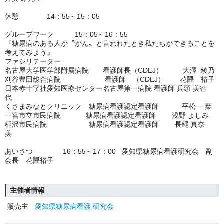
休憩 14：55～15：05
グループワーク 15：05～16：55
『糖尿病のある人が〝がん〟と言われたとき私たちができることを
考えてみよう』
ファシリテーター
名古屋大学医学部附属病院 看護師長（CDEJ） 大澤 綾乃
刈谷豊田総合病院 看護師 （CDEJ） 花隈 裕子
日本赤十字社愛知医療センター名古屋第一病院 看護師 兵頭 美智
代
くさまみなとクリニック 糖尿病看護認定看護師 平松 一葉
一宮市立市民病院 糖尿病看護認定看護師 浅野 よしみ
稲沢市民病院 糖尿病看護認定看護師 長縄 真奈
美
あいさつ 16：55～17：00 愛知県糖尿病看護研究会 副
会長 花隈裕子
主催者情報
販売主
愛知県糖尿病看護 研究会