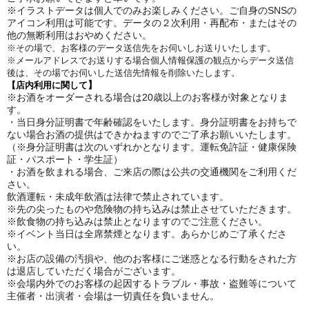
※イラストデータは個人でのみお楽しみください。ご自身のSNSの
アイコン利用は可能です。データの２次利用・再配布・またはその
他の無断利用はおやめください。
※その場で、お客様のデータ送信先をお伺いしお送りいたします。
※メールアドレスでお送りする場合個人情報保護の観点からデータ送信
後は、その場でお伺いした送信先情報を削除いたします。
】
【店内利用に関して
※お酒をオーダーされる場合は20歳以上のお客様が対象となりま
す。
・当日身分証明書で年齢確認をいたします。身分証明書をお持ちで
ない場合お酒の提供はできかねますのでご了承お願いいたします。
（※身分証明書は次のいずれかとなります。
運転免許証・健康保険
証・パスポート・学生証）
・お酒を飲まれる場合、ご来店の際は公共の交通機関をご利用くだ
さい。
飲酒運転・未成年飲酒は法律で禁止されています。
※先の尖ったものや危険物の持ち込みは禁止させていただきます。
※飲食物の持ち込みは禁止となりますのでご注意ください。
※イベント当日は全席禁煙となります。あらかじめご了承くださ
い。
※お店の設備の汚損や、他のお客様にご迷惑となる行動をされた方
は退店していただく場合がございます。
※会場内外でのお客様の起因するトラブル・事故・盗難等について
主催者・出演者・会場は一切責任を負いません。