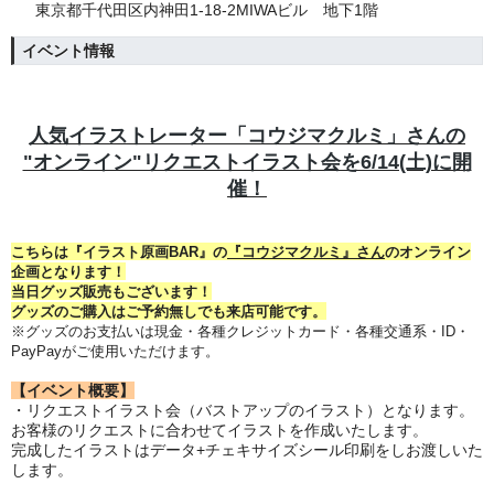
東京都千代田区内神田1-18-2MIWAビル 地下1階
イベント情報
人気イラストレーター「コウジマクルミ」さんの
"オンライン"リクエストイラスト会を6/14(土)に開
催！
こちらは『イラスト原画BAR』の
『コウジマクルミ』さん
のオンライン
企画となります！
当日グッズ販売もございます！
グッズのご購入はご予約無しでも来店可能です。
※グッズのお支払いは現金・各種クレジットカード・各種交通系・ID・
PayPayがご使用いただけます。
【イベント概要】
・リクエストイラスト会（バストアップのイラスト）となります
。
お客様のリクエストに合わせてイラストを作成いたします。
完成したイラストは
データ+チェキサイズシール印刷をしお渡しいた
します。