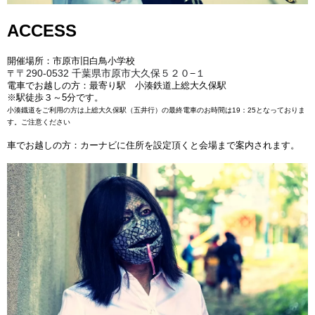
ACCESS
開催場所：市原市旧白鳥小学校
〒290-0532 千葉県市原市大久保５２０−１
〒
電車でお越しの方：最寄り駅 小湊鉄道上総大久保駅
※駅徒歩３～5分です。
小湊鐡道をご利用の方は上総大久保駅（五井行）の最終電車のお時間は19：25となっておりま
す。ご注意ください
車でお越しの方：カーナビに住所を設定頂くと会場まで案内されます。