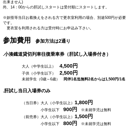
出来ません)
尚、14：00からの肝試しスタートは受付順にスタートします。
※妖怪等当日お着換えをされる方で更衣室利用の場合、別途500円が必要
です。
更衣室を利用される方は受付時にお申込み下さい。
参加費用
参加方法は2通り
.小湊鐡道貸切列車往復乗車券（肝試し入場券付き）
4,500円
大人（中学生以上）
2,500円
子供（小学生以下）
未就学生（0歳～6歳）
同伴1名迄無料2名からは1,500円/1名
.肝試し当日入場券のみ
1,8
00円
（当日券）大人
（小学生以上）
900円
小学生以下
※未就学児は無料
1,5
00円
（
前売券）
大人
（小学生以上）
800円
小学生以下
※未就学児は無料