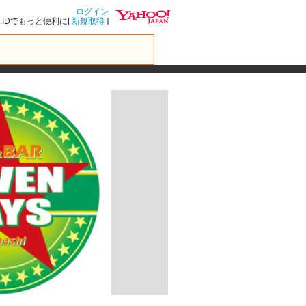
ログイン
IDでもっと便利に[
新規取得
]