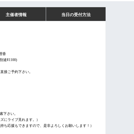
主催者情報
当日の受付方法
金理香
途¥1100)
へ直接ご予約下さい。
検索下さい。
ーズにライブ見れます。）
気持ち応援もできますので、是非よろしくお願いします！）