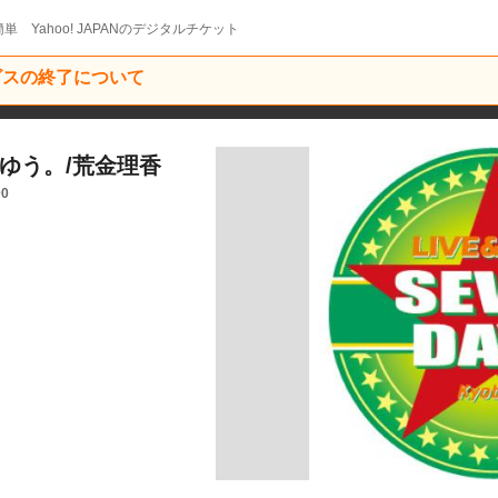
単 Yahoo! JAPANのデジタルチケット
ービスの終了について
塚ゆう。/荒金理香
00