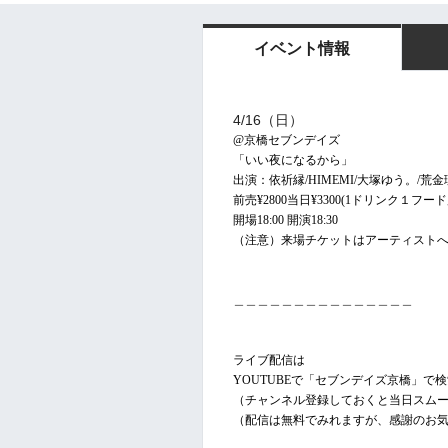
イベント情報
4/16（日）
@京橋セブンデイズ
「いい夜になるから」
出演：依祈縁/HIMEMI/大塚ゆう。/荒
前売¥2800当日¥3300(1ドリンク１フード別
開場18:00 開演18:30
（注意）来場チケットはアーティスト
＿＿＿＿＿＿＿＿＿＿＿＿＿＿＿
ライブ配信は
YOUTUBEで「セブンデイズ京橋」で
（チャンネル登録しておくと当日スム
（配信は無料でみれますが、感謝のお