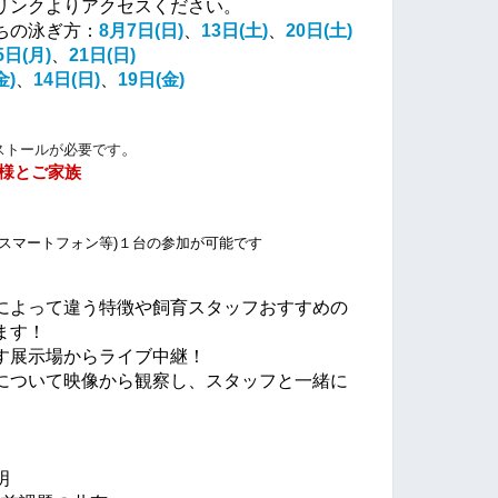
リンクよりアクセスください。
ちの泳ぎ方：
8月7日(日)
、
13日(土)
、
20日(土)
5日(月)
、
21日(日)
金)
、
14日(日)
、
19日(金)
。
ストールが必要です
様とご家族
）
スマートフォン等)１台の参加が可能です
によって違う特徴や飼育スタッフおすすめの
ます！
す展示場からライブ中継！
について映像から観察し、スタッフと一緒に
明