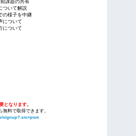
事前課題の共有
について解説　
での様子を中継
声について
方について
が必要となります。
から無料で取得できます。
jp/signup?.src=psm