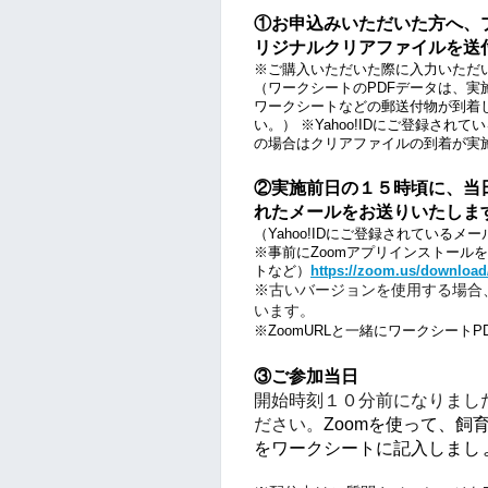
①お申込みいただいた方へ、
リジナルクリアファイルを送
※ご購入いただいた際に入力いただい
（ワークシートのPDFデータは、実
ワークシートなどの郵送付物が到着
い。） ※Yahoo!IDにご登録さ
の場合はクリアファイルの到着が実
②実施前日の１５時頃に、当
れたメールをお送りいたしま
（Yahoo!IDにご登録されている
※事前にZoomアプリインストール
トなど）
https://zoom.us/download
※古いバージョンを使用する場合
います。
※ZoomURLと一緒にワークシー
③ご参加当日
開始時刻１０分前になりました
ださい。
Zoomを使って、
をワークシートに記入しまし