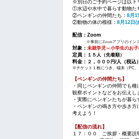
※別日のご予約ページは以下
①水辺や水中で暮らす動物た
②ペンギンの仲間たち：
8月
1
②動物の体の模様：
8月12日(
配信：Zoom　
※事前にZoomアプリのイン
対象：
未就学児～小学生のお子
定員：
１５人（先着順）
料金：
/人（税込
２，０００円
※チケット１枚につき、端末（PC、
【
ペンギンの仲間たち
】
・同じペンギンの仲間でも種
観察ポイントなどをお伝えし
・実際にペンギンたちが暮ら
・ペンギンの鳴き方や歩き方
考えよう！
【配信の流れ】
１７：００　ご挨拶・概要説