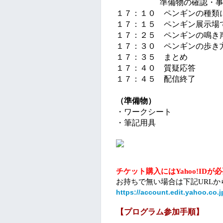
　　　　 　 準備物の確認・
１７：１０　ペンギンの種類
１７：１５　ペンギン展示場
１７：２５　ペンギンの鳴き
１７：３０　ペンギンの歩き
１７：３５　まとめ
１７：４０　質疑応答
１７：４５　配信終了
（準備物）
・ワークシート
・筆記用具
チケット購入にはYahoo!ID
お持ちで無い場合は下記URL
https://account.edit.yahoo.co.
【プログラム参加手順】