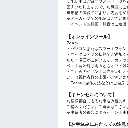
※配信中はご質問やメッセージを
答えいたしますので、お気軽にご
※動物の体調等により、内容を変
※アーカイブでの配信はございま
※イベントの録画・録音はご遠慮
【オンラインツール】
Zoom
・パソコンまたはスマートフォン
・マイクはオフの状態でご参加く
ただく場面がございます。
カメラ
ベント開始時は両方ともオフの設
・こちらのイベントは専用URL
い。（視聴者数の上限がございま
・Zoomの操作方法などはご自身
【キャンセルについて】
お客様都合によるお申込み後のキ
ご購入ください。ご返金はござい
※事業者の都合によるイベント中
【お申込みにあたっての注意