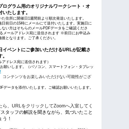
プログラム用のオリジナルワークシート・オ
付いたします。
た住所に開催日1週間前より順次発送いたします。 
施日前日の15時にメールにて送付いたします。実施日に
しない方はそちらのメールPDFデータをご確認くださ
れているメールアドレス宛に送信されます ※前日にお申込み
施後となります。ご了承ください。
日イベントにご参加いただけるURLが記載さ
す。
メールアドレス宛に送信されます）
をお願いします。（パソコン、スマートフォン・タブレッ
/
、コンテンツをお楽しみいただけない可能性がござ
トPDFデータを添付いたします。ご確認お願いいたします。
ら、URLをクリックしてZoomへ入室してく
飼育スタッフの解説を聞きながら、気づいたこと
ょう！