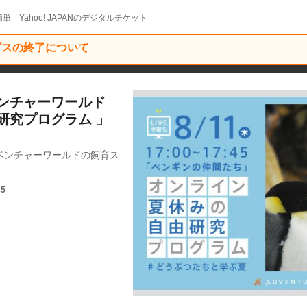
単 Yahoo! JAPANのデジタルチケット
ービスの終了について
ベンチャーワールド
研究プログラム 」
ベンチャーワールドの飼育ス
45