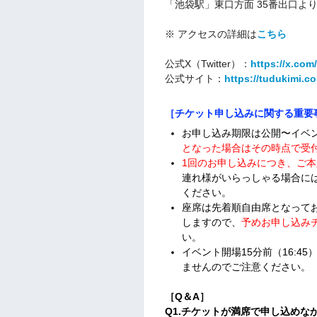
「池袋駅」東口方面 35番出口よ
※ アクセスの詳細は
こちら
公式X（Twitter）：
https://x.com
公式サイト：
https://tudukimi.c
［チケット申し込みに関する重要
お申し込み期限は公開〜イベン
となった場合はその時点で受
1回のお
申し込みにつき、ご本
連れ様がいらっしゃる場合に
ください
。
座席は先着順自由席となってお
しますので、
予めお申し込み
い。
イベント開場15分前（16:
ませんのでご注意ください。
［Q＆A］
Q1.チケットが満席で申し込めな