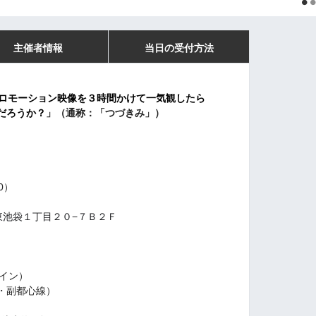
主催者情報
当日の受付方法
ロモーション映像を３時間かけて一気観したら
だろうか？
」（通称：「つづきみ」）
0）
島区東池袋１丁目２０−７Ｂ２Ｆ
イン）
・副都心線）