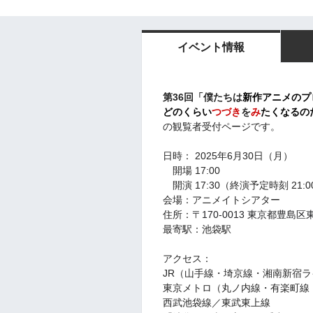
イベント情報
第36回「僕たちは
新作アニメのプ
どのくらい
つづき
を
み
たくなるの
の
観覧者受付ページです。
日時： 2025年6
月30日（月）
開場 17:00
開演 17:30（終演予定時刻 21:0
会場：アニメイトシアター
住所：
〒170-0013 東京都豊
最寄駅：池袋駅
アクセス：
JR（山手線・埼京線・湘南新宿ラ
東京メトロ（丸ノ内線・有楽町線
西武池袋線／東武東上線