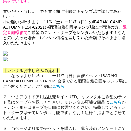
集を行います。
買いたい・欲しい、でも買う前に実際にキャンプ場で試してみた
い・・
その願いを叶えます！11/6（土）ー11/7（日）の
IBARAKI CAMP
AUTUMN FESTA 2021@涸沼自然公園キャンプ場にご宿泊の方、
限
定５組様
まで
ご希望のテント・タープをレンタルいたします！なん
と気に入った場合、レンタル価格を差し引いた金額でそのままご購
入いただけます！
【レンタルお申し込みの流れ】
１．なっぷより11/6（土）ー11/7（日）開催イベント
IBARAKI
CAMP AUTUMN FESTA 2021会場である涸沼自然公園キャンプ場に
ご予約ください。ご予約は
こちら
２．中古アウトドア用品販売サイトUZDよりレンタルご希望のテン
ト又はタープをお探しください。
※レンタル可能な商品は
こちら
か
らテントまたはタープを自由にお選びください。掲載しているテン
ト・タープは全てレンタル可能です。なお１組様１点までとさせて
いただきます。
３．当ページより販売チケットを購入し、購入時のアンケートにて