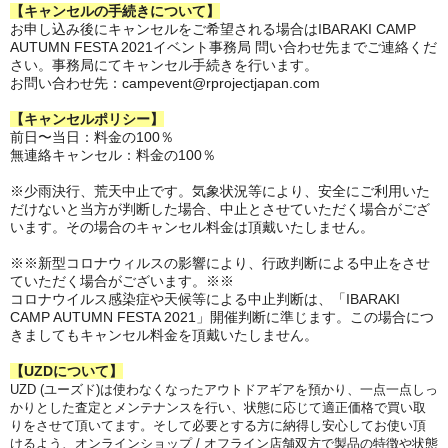
【キャンセルの手続きについて】
お申し込み後にキャンセルをご希望される場合はIBARAKI CAMP
AUTUMN FESTA 2021イベント事務局 問い合わせ先までご連絡くだ
さい。事務局にてキャンセル手続きを行います。
お問い合わせ先：campevent@rprojectjapan.com
【キャンセルポリシー】
前日〜
当日：料金の100％
無連絡キャンセル：料金の100％
※少雨決行、荒天中止です。気象状況等により、安全にご利用いた
だけないと当方が判断した場合、中止とさせていただく場合がござ
います。その場合のキャンセル料金は頂戴いたしません。
※※新型コロナウィルスの影響により、行政判断による中止をさせ
ていただく場合がございます。※※
コロナウイルス感染症や天候等による中止判断は、「IBARAKI
CAMP AUTUMN FESTA 2021」開催判断に準じます。この場合につ
きましてもキャンセル料金を頂戴いたしません。
【UZDについて】
UZD (ユーズド)は使わなくなったアウトドアギアを預かり、一点一点しっ
かりとした査定とメンテナンスを行い、状態に応じて適正価格で買い取
りをさせて頂いてます。そして必要とする方に納得し安心してお使い頂
けるよう、オンラインショップ / オフライン店舗双方で製品の特徴や状態