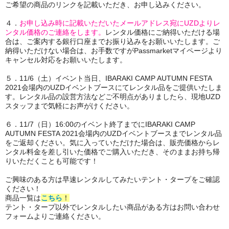
ご希望の商品のリンクを記載いただき、お申し込みください。
４．
お申し込み時に記載いただいたメールアドレス宛にUZDよりレ
ンタル価格のご連絡をします。
レンタル価格にご納得いただける場
合は、ご案内する銀行口座までお振り込みをお願いいたします。ご
納得いただけない場合は、お手数ですがPassmarketマイページより
キャンセル対応をお願いいたします。
５．11/6（土）イベント当日、IBARAKI CAMP AUTUMN FESTA
2021会場内のUZDイベントブースにてレンタル品をご提供いたしま
す。レンタル品の設営方法などご不明点がありましたら、現地UZD
スタッフまで気軽にお声がけください。
６．11/7（日）16:00のイベント終了までにIBARAKI CAMP
AUTUMN FESTA 2021会場内のUZDイベントブースまでレンタル品
をご返却ください。気に入っていただけた場合は、販売価格からレ
ンタル料金を差し引いた価格でご購入いただき、そのままお持ち帰
りいただくことも可能です！
ご興味のある方は早速レンタルしてみたいテント・タープをご確認
ください！
商品一覧は
こちら
！
テント・タープ以外でレンタルしたい商品がある方はお問い合わせ
フォームよりご連絡ください。