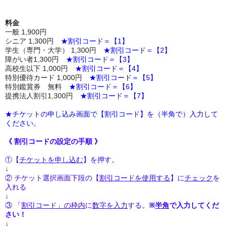
料金
一般 1,900円
シニア 1,300円
★割引コード＝【1】
学生（専門・大学） 1,300円
★割引コード＝【2】
障がい者1,300円
★割引コード＝【3】
高校生以下 1,000円
★割引コード＝【4】
特別優待カード 1,000円
★割引コード＝【5】
特別鑑賞券 無料
★割引コード＝【6】
提携法人割引
1,300円
★割引コード＝【7】
★チケットの申し込み画面で【割引コード】を（半角で）入力して
ください。
《 割引コードの設定の手順 》
①【
チケットを申し込む
】を押す。
↓
② チケット選択画面下段の【
割引コードを使用する
】に
チェック
を
入れる
↓
③ 「
割引コード」の枠内
に
数字を入力
する。
※
半角
で入力してくだ
さい！
↓