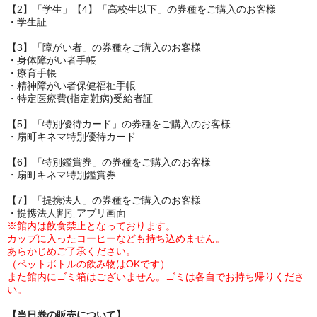
【2】「学生」【4】「高校生以下」の券種をご購入のお客様
・学生証
【3】「障がい者」の券種をご購入のお客様
・身体障がい者手帳
・療育手帳
・精神障がい者保健福祉手帳
・特定医療費(指定難病)受給者証
【5】「特別優待カード」の券種をご購入のお客様
・扇町キネマ特別優待カード
【6】「特別鑑賞券」
の券種をご購入のお客様
・扇町キネマ特別鑑賞券
【7
】「提携法人」の券種をご購入のお客様
・提携法人割引アプリ画面
※館内は飲食禁止となっております。
カップに入ったコーヒーなども持ち込めません。
あらかじめご了承ください。
（ペットボトルの飲み物はOKです）
また館内にゴミ箱はございません。ゴミは各自でお持ち帰りくださ
い。
【当日券の販売について】