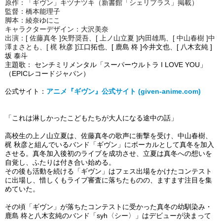
原作：「ギヴン」キヅナツキ（新書館「シェリプラス」掲載）
監督：橋本能理子
脚本：綾奈ゆにこ
キャラクターデザイン：大沢美奈
出演：
[ 佐藤真冬 ]
矢野奨吾、[ 上ノ山立夏 ]内田雄馬、[ 中山春樹 ]中
澤まさとも、[ 梶 秋
彦 ]江口拓也、[ 鹿島 柊 ]今井文也、[ 八木玄純 ]
坂 泰斗
主題歌：
センチミリメンタル
「スーパーウルトラ I LOVE YOU」
（EPICレコードジャパン）
公式サイト：
アニメ『ギヴン』公式サイト (given-anime.com)
「これは淋しかったこどもたちが大人になる途中の話」
高校生の上ノ山立夏は、佐藤真冬の歌声に衝撃を受け、中山春樹、
梶 秋彦と組んでいるバンド「ギヴン」にボーカルとして真冬を加入
させる。真冬加入後初のライブを成功させ、立夏は真冬への想いを
自覚し、ふたりは付き合い始める。
その後も活動を続ける「ギヴン」はフェス出場をかけたコンテスト
に出場し、惜しくもライブ審査に落ちたものの、ますます注目を集
めていた。
その頃「ギヴン」が落ちたコンテストに受かった真冬の幼馴染み・
鹿島 柊と八木玄純のバンド「syh〈シー〉」はデビューが決まって