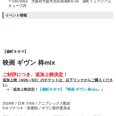
〒530-0052 大阪府大阪市北区南扇町6-26 扇町ミュージアム
キューブ内
イベント情報
【扇町キネマ】
映画 ギヴン 柊mix
ご好評につき、追加上映決定！
追加上映（4/26～5/2）のチケットは、以下リンクからご購入くださ
い
。
⇒「
追加上映決定！
【扇町キネマ】『映画 ギヴン 柊mix』
」
2024年 / 日本 /74分 / アニプレックス配給
©キヅナツキ・新書館／ギヴン製作委員会