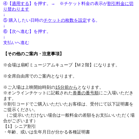
④【
適用する
】を押す。→ ※チケット料金の表示が
割引料金に切
り替わります
↓
⑤ 購入したい日時の
チケットの枚数を設定
する。
↓
⑥【次へ進む】を押す。
↓
支払いへ進む
【その他のご案内・注意事項】
※会場は扇町ミュージアムキューブ【M２階】になります。
※全席自由席でのご案内となります。
※ご入場は上映開始時刻の
15分前から
となります。
※オンラインチケットに記載された
券番の番号順
にご入場いただき
ます。
※割引コードでご購入いただいたお客様は、受付にて以下証明書を
ご提示ください。
（ご提示いただけない場合は一般料金の差額をお支払いいただく場
合がございます）
【1】シニア割引
・年齢、或いは生年月日が分かる各種証明書