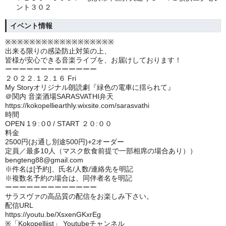
ント３０２
イベント情報
※※※※※※※※※※※※※※※※※※
出来る限りの感染防止対策の上、
皆様が安心できる音楽ライブを、お届けしております！
ーーーーーーーーーーーーー
２０２２.１２.１６ Fri
My Storyオリジナル朗読劇『緑色の電車に揺られて』
＠関内 音楽酒場SARASVATHI弁天
https://kokopelliearthly.wixsite.com/sarasvathi
時間
OPEN 1９:０0 / START ２０:００
料金
2500円(お通し別途500円)+2オーダー
定員／最多10人（マスク飲食前提で一部相席の場合あり））
bengteng88@gmail.com
※件名は[予約]、氏名/人数/連絡先を明記
※複数名予約の場合は、同伴者名を明記
ーーーーーーーーーーーーー
サラスヴァの高品質の配信をお楽しみ下さい。
配信URL
https://youtu.be/XsxenGKxrEg
※「Kokopelliist」 Youtubeチャンネル