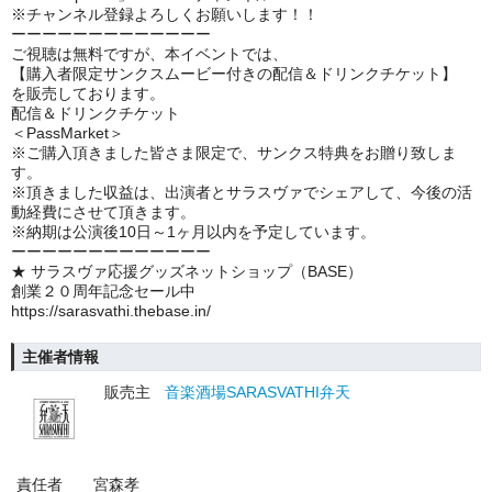
※チャンネル登録よろしくお願いします！！
ーーーーーーーーーーーーー
ご視聴は無料ですが、本イベントでは、
【購入者限定サンクスムービー付きの配信＆ドリンクチケット】
を販売しております。
配信＆ドリンクチケット
＜PassMarket＞
※ご購入頂きました皆さま限定で、サンクス特典をお贈り致しま
す。
※頂きました収益は、出演者とサラスヴァでシェアして、今後の活
動経費にさせて頂きます。
※納期は公演後10日～1ヶ月以内を予定しています。
ーーーーーーーーーーーーー
★ サラスヴァ応援グッズネットショップ（BASE）
創業２０周年記念セール中
https://sarasvathi.thebase.in/
主催者情報
販売主
音楽酒場SARASVATHI弁天
責任者
宮森孝