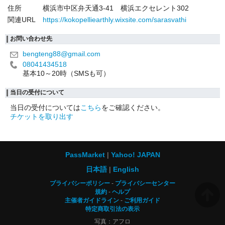
住所
横浜市中区弁天通3-41 横浜エクセレント302
関連URL
https://kokopelliearthly.wixsite.com/sarasvathi
お問い合わせ先
bengteng88@gmail.com
08041434518
基本10～20時（SMSも可）
当日の受付について
当日の受付については
こちら
をご確認ください。
チケットを取り出す
PassMarket
Yahoo! JAPAN
日本語
English
プライバシーポリシー
プライバシーセンター
規約
ヘルプ
主催者ガイドライン
ご利用ガイド
特定商取引法の表示
写真：アフロ